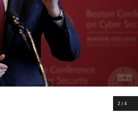
2
/
4