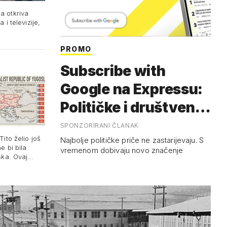
a otkriva
 i televizije,
PROMO
Subscribe with
Google na Expressu:
Političke i društvene
teme iz Hrvatske i
SPONZORIRANI ČLANAK
Tito želio još
svi…
Najbolje političke priče ne zastarijevaju. S
e bi bila
vremenom dobivaju novo značenje
ska. Ovaj