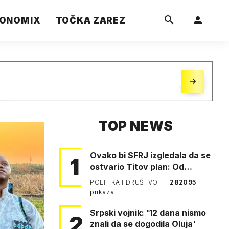
ONOMIX
TOČKA ZAREZ
TOP NEWS
Ovako bi SFRJ izgledala da se
1
ostvario Titov plan: Od
Klagenfurta do Istanbula!
POLITIKA I DRUŠTVO
282095
prikaza
Srpski vojnik: '12 dana nismo
2
znali da se dogodila Oluja'