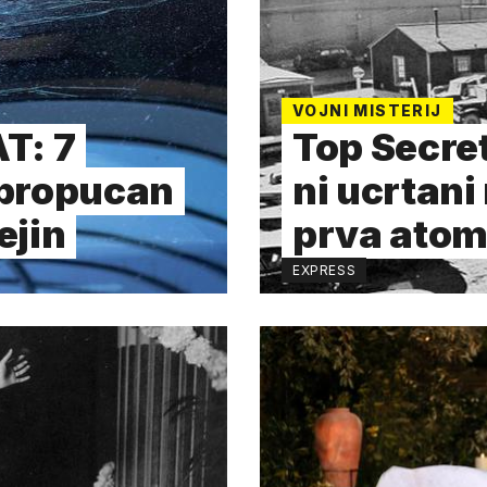
VOJNI MISTERIJ
T: 7
Top Secret
 propucan
ni ucrtani 
ejin
prva ato
EXPRESS