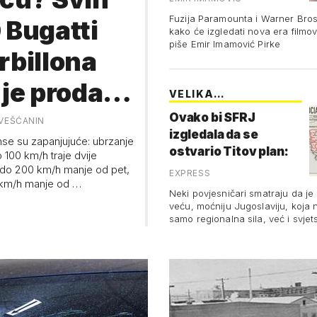
Fuzija Paramounta i Warner Bros
 Bugatti
kako će izgledati nova era filmova
piše Emir Imamović Pirke
rbillona
 je prodao.
VELIKA
JUGOSLAVIJA
ena?
Ovako bi SFRJ
VEŠĆANIN
izgledala da se
se su zapanjujuće: ubrzanje
nica
ostvario Titov plan:
 100 km/h traje dvije
Od Klagenfurta do
do 200 km/h manje od pet,
EXPRESS
 km/h manje od …
Istanbula!
Neki povjesničari smatraju da je 
veću, moćniju Jugoslaviju, koja n
samo regionalna sila, već i svjet
tekst o …