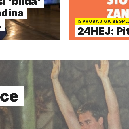
i 'bilda'
adina
…
ISPROBAJ GA BESP
24HEJ: Pit
ice