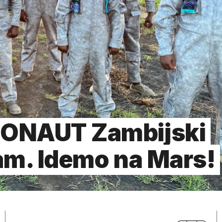
RONAUT Zambijski
am. Idemo na Mars!