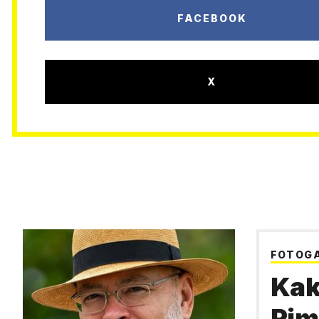
FACEBOOK
X
FOTOGA
Kak
Rim