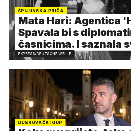
ŠPIJUNSKA PRIČA
Mata Hari: Agentica 'H
Spavala bi s diplomati
časnicima. I saznala 
EXPRESS/DEUTSCHE WELLE
DUBROVAČKI GUP