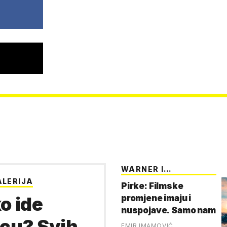
WARNER I
LERIJA
PARAMOUNT
Pirke: Filmske
o ide
promjene imaju i
nuspojave. Samo nam
cu? Svih
je kasno javljeno
EMIR IMAMOVIĆ