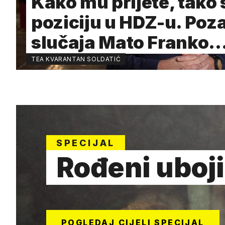
Kako mu prijete, tako s
poziciju u HDZ-u. Poz
slučaja Mato Franko
TEA KVARANTAN SOLDATIĆ
SPECIJAL
Rođeni uboj
POGLEDAJ CIJELI SPECIJAL