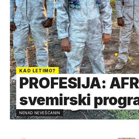
KAD LETIMO?
PROFESIJA: AF
svemirski progr
NENAD NEVEŠĆANIN