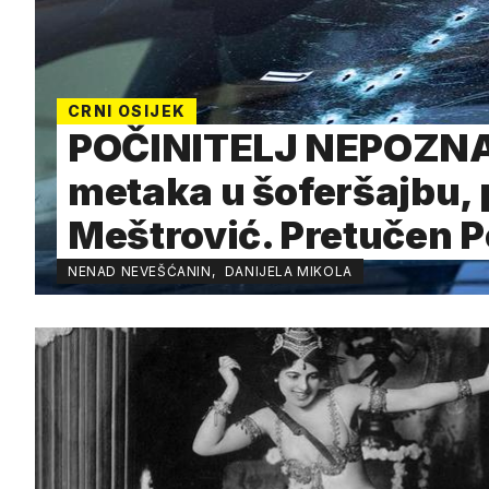
CRNI OSIJEK
POČINITELJ NEPOZNA
metaka u šoferšajbu,
Meštrović. Pretučen P
NENAD NEVEŠĆANIN
,
DANIJELA MIKOLA