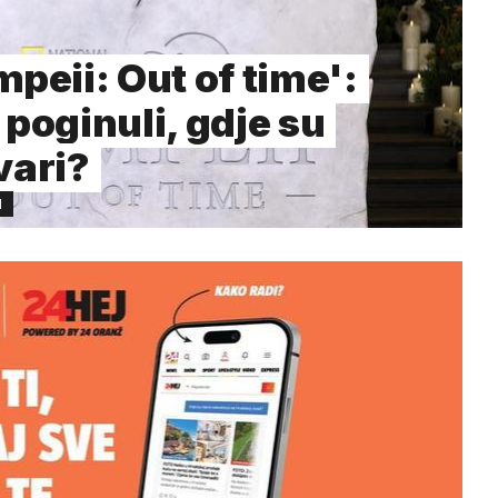
mpeii: Out of time':
 poginuli, gdje su
vari?
N