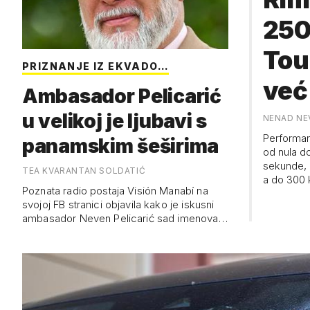
250
Tou
PRIZNANJE IZ EKVADO…
već
Ambasador Pelicarić
Cij
u velikoj je ljubavi s
NENAD NE
Performan
panamskim šeširima
Sit
od nula do
sekunde, 
TEA KVARANTAN SOLDATIĆ
a do 300
Poznata radio postaja Visión Manabí na
svojoj FB stranici objavila kako je iskusni
ambasador Neven Pelicarić sad imenovan
veleposlanikom Fino Montecristi šešira