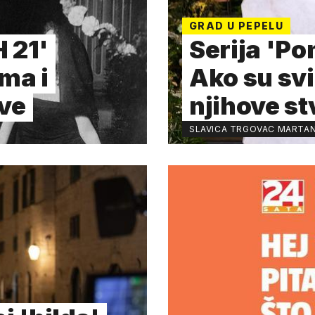
GRAD U PEPELU
 21'
Serija 'Po
ma i
Ako su svi
sve
njihove st
SLAVICA TRGOVAC MARTA