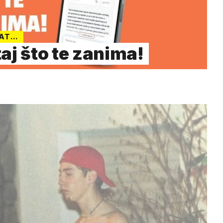
LAT…
aj što te zanima!