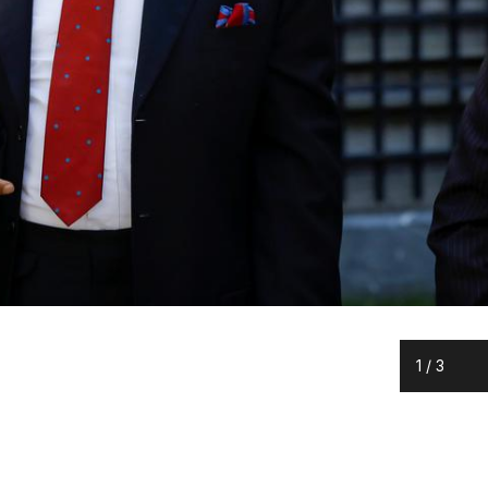
1
/
3