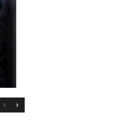
BRENDAN MCDERMID/REUTERS/PIXS