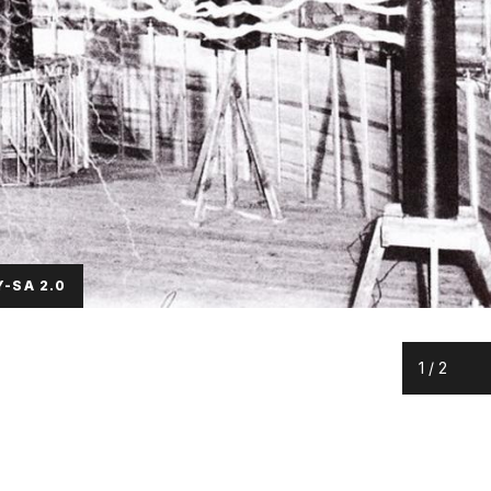
-SA 2.0
1
/
2