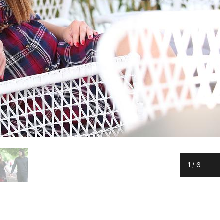
1
/
6