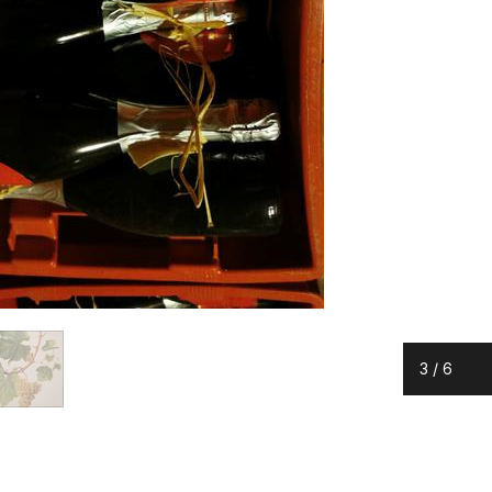
3
/
6