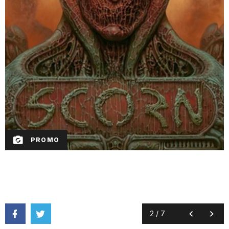
PROMO
2
/
7