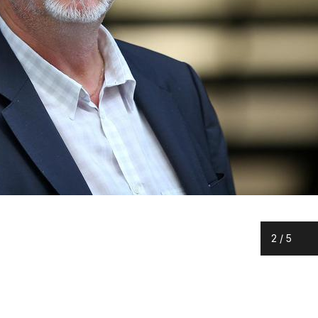
2
/
5