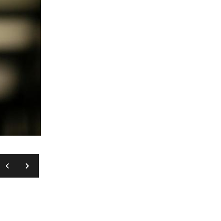
IGOR KRALJ/PIXSELL