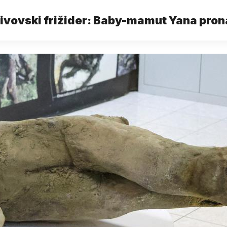
divovski frižider: Baby-mamut Yana pron
najsačuvaniji je ikad