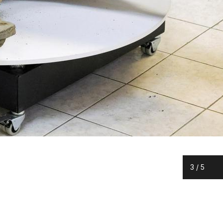
3
/
5