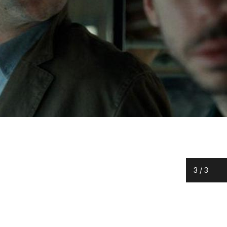
3
/
3