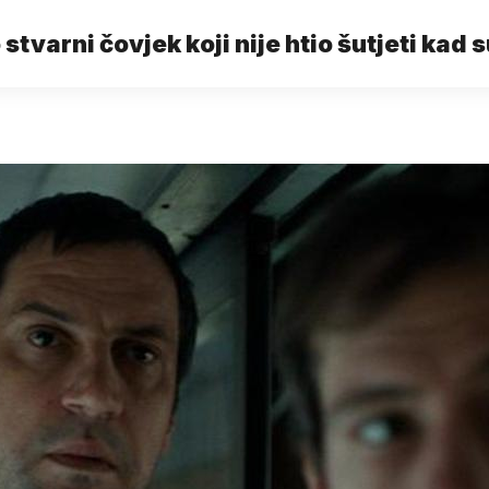
 stvarni čovjek koji nije htio šutjeti kad s
'Osvetnici': Tomo Buzov