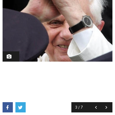
3
/
7