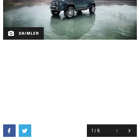
DAIMLER
1
/
8