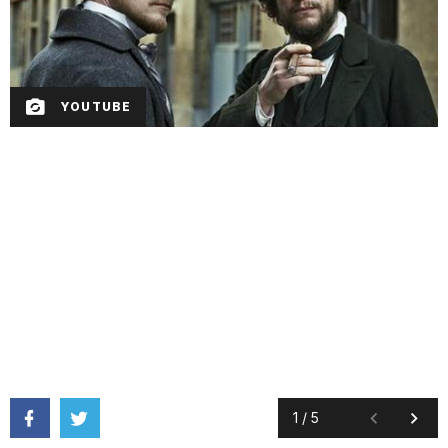
YOUTUBE
1
/
5