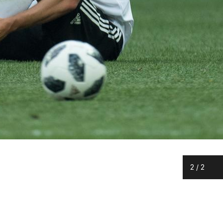
2
/
2