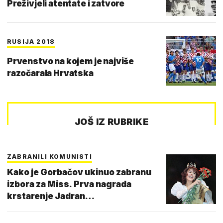
Preživjeli atentate i zatvore
RUSIJA 2018
Prvenstvo na kojem je najviše
razočarala Hrvatska
JOŠ IZ RUBRIKE
ZABRANILI KOMUNISTI
Kako je Gorbačov ukinuo zabranu
izbora za Miss. Prva nagrada
krstarenje Jadran…