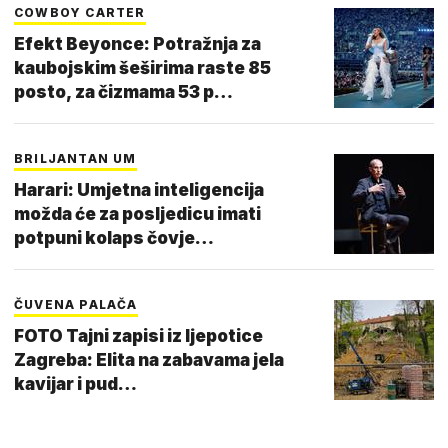
COWBOY CARTER
Efekt Beyonce: Potražnja za
kaubojskim šeširima raste 85
posto, za čizmama 53 p…
BRILJANTAN UM
Harari: Umjetna inteligencija
možda će za posljedicu imati
potpuni kolaps čovje…
ČUVENA PALAČA
FOTO Tajni zapisi iz ljepotice
Zagreba: Elita na zabavama jela
kavijar i pud…