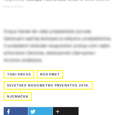
Njemačke.
Ovaj je članak dio naše pretplatničke ponude.
Cjelokupni sadržaj dostupan je isključivo pretplatnicima.
S pretplatom dobivate neograničen pristup svim našim
arhiviranim člancima, ekskluzivnim intervjuima i
stručnim analizama.
TONI KROOS
NOGOMET
SVJETSKO NOGOMETNO PRVENSTVO 2018.
NJEMAČKA