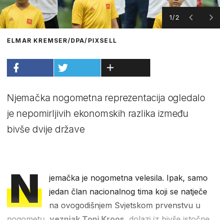
1/2
ELMAR KREMSER/DPA/PIXSELL
Njemačka nogometna reprezentacija ogledalo
je nepomirljivih ekonomskih razlika između
bivše dvije države
N
jemačka je nogometna velesila. Ipak, samo
jedan član nacionalnog tima koji se natječe
na ovogodišnjem Svjetskom prvenstvu u
nogometu,
veznjak Toni Kroos
, dolazi iz bivše istočne