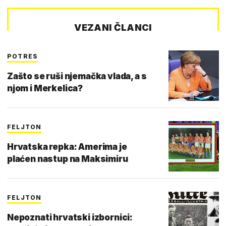
VEZANI ČLANCI
POTRES
Zašto se ruši njemačka vlada, a s
njom i Merkelica?
FELJTON
Hrvatska repka: Amerima je
plaćen nastup na Maksimiru
FELJTON
Nepoznati hrvatski izbornici: