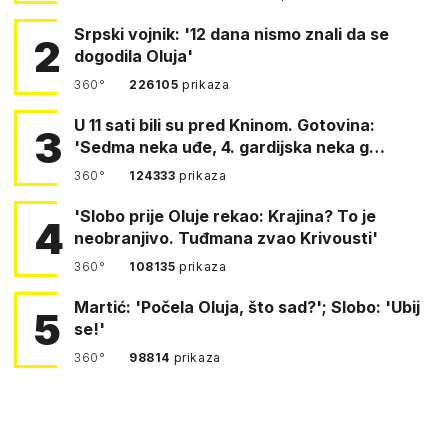
Srpski vojnik: '12 dana nismo znali da se
2
dogodila Oluja'
360°
226105
prikaza
U 11 sati bili su pred Kninom. Gotovina:
3
'Sedma neka uđe, 4. gardijska neka g…
360°
124333
prikaza
'Slobo prije Oluje rekao: Krajina? To je
4
neobranjivo. Tuđmana zvao Krivousti'
360°
108135
prikaza
Martić: 'Počela Oluja, što sad?'; Slobo: 'Ubij
5
se!'
360°
98814
prikaza