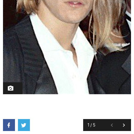
1
/
5