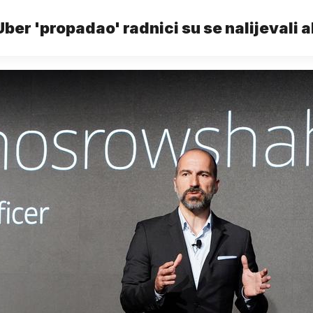
Uber 'propadao' radnici su se nalijevali