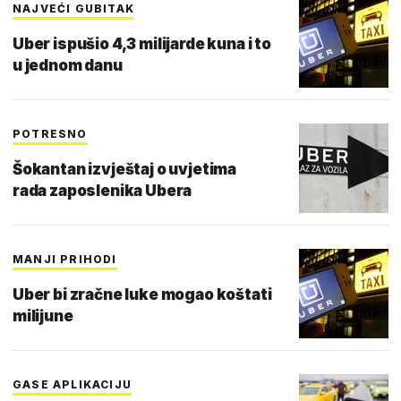
NAJVEĆI GUBITAK
Uber ispušio 4,3 milijarde kuna i to
u jednom danu
POTRESNO
Šokantan izvještaj o uvjetima
rada zaposlenika Ubera
MANJI PRIHODI
Uber bi zračne luke mogao koštati
milijune
GASE APLIKACIJU