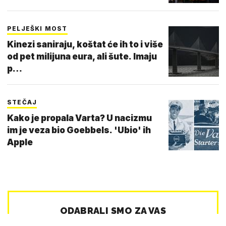
PELJEŠKI MOST
Kinezi saniraju, koštat će ih to i više
od pet milijuna eura, ali šute. Imaju
p…
STEČAJ
Kako je propala Varta? U nacizmu
im je veza bio Goebbels. 'Ubio' ih
Apple