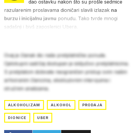
dao ostavku nakon što su prošle sedmice
razularenim proslavama dioničari slavili izlazak
na
burzu i inicijalnu javnu
ponudu. Tako tvrde mnogi
sadašnji i bivš zaposlenici Ubera.
Ovaj je članak dio naše pretplatničke ponude.
Cjelokupni sadržaj dostupan je isključivo pretplatnicima.
S pretplatom dobivate neograničen pristup svim našim
arhiviranim člancima, ekskluzivnim intervjuima i
stručnim analizama.
ALKOHOLIZAM
ALKOHOL
PRODAJA
DIONICE
UBER