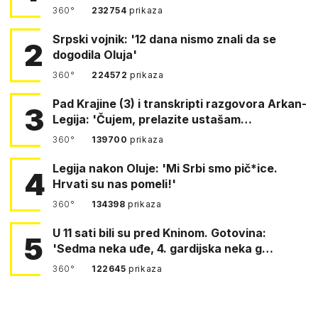
360°
232754
prikaza
Srpski vojnik: '12 dana nismo znali da se
2
dogodila Oluja'
360°
224572
prikaza
Pad Krajine (3) i transkripti razgovora Arkan-
3
Legija: 'Čujem, prelazite ustašam…
360°
139700
prikaza
Legija nakon Oluje: 'Mi Srbi smo pič*ice.
4
Hrvati su nas pomeli!'
360°
134398
prikaza
U 11 sati bili su pred Kninom. Gotovina:
5
'Sedma neka uđe, 4. gardijska neka g…
360°
122645
prikaza