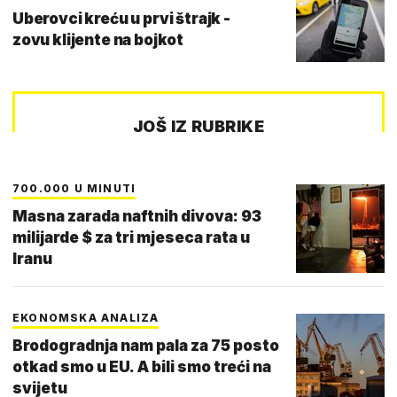
Uberovci kreću u prvi štrajk -
zovu klijente na bojkot
JOŠ IZ RUBRIKE
700.000 U MINUTI
Masna zarada naftnih divova: 93
milijarde $ za tri mjeseca rata u
Iranu
EKONOMSKA ANALIZA
Brodogradnja nam pala za 75 posto
otkad smo u EU. A bili smo treći na
svijetu