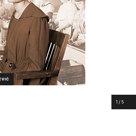
EVIĆ
1
/
5