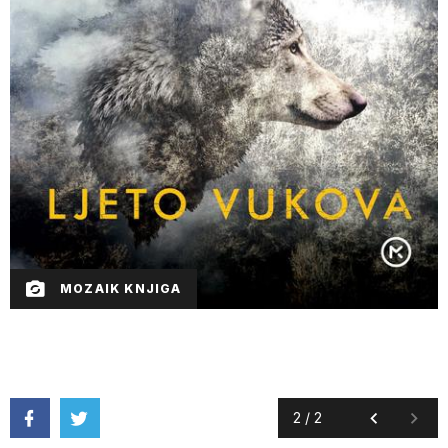
MOZAIK KNJIGA
2
/
2