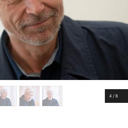
4
/
8