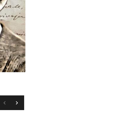
Fischer je rođen u trgovačkoj obitelji u O
1945., bačen potom u Dunav