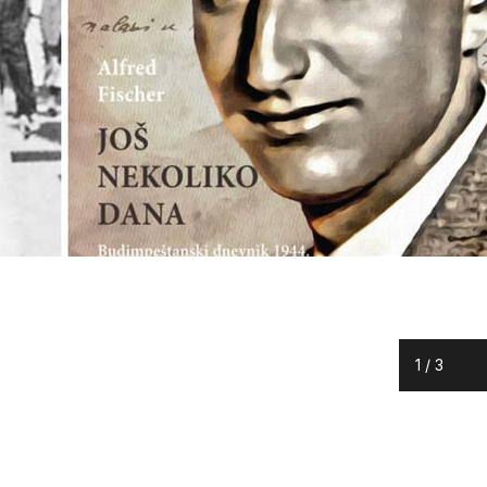
1
/
3