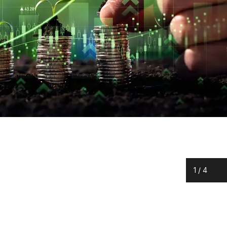
1
/
4