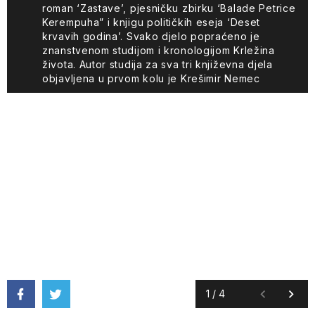
roman ‘Zastave’, pjesničku zbirku ‘Balade Petrice
Kerempuha” i knjigu političkih eseja ‘Deset
krvavih godina’. Svako djelo popraćeno je
znanstvenom studijom i kronologijom Krležina
života. Autor studija za sva tri književna djela
objavljena u prvom kolu je Krešimir Nemec
1
/
4