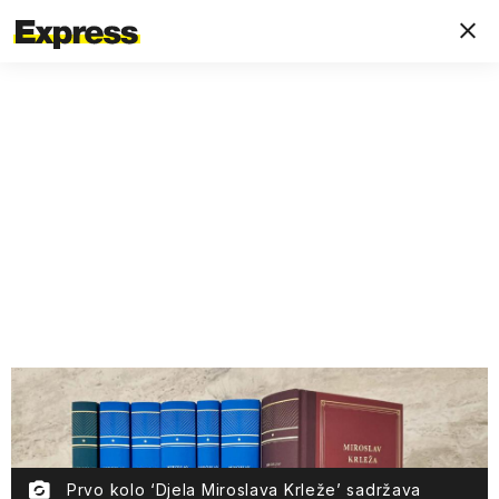
Prvo kolo ‘Djela Miroslava Krleže’ sadržava