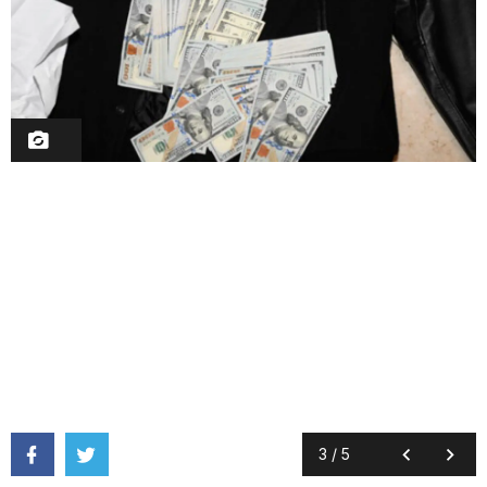
3
/
5