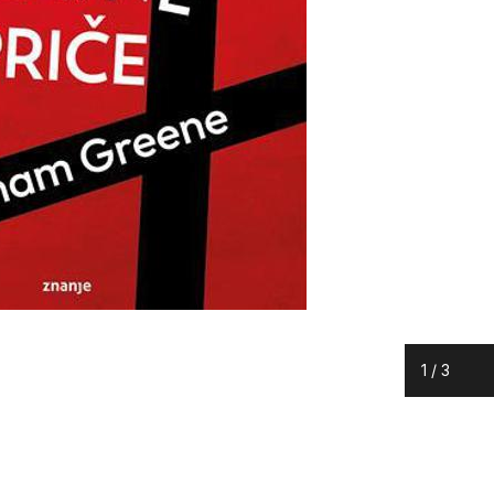
1
/
3