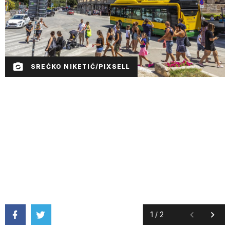
SREĆKO NIKETIĆ/PIXSELL
1
/
2