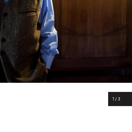
1
/
3