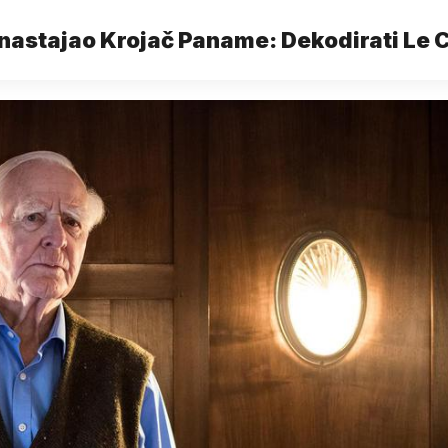
 nastajao Krojač Paname: Dekodirati Le C
mogao niti najbolji špijun