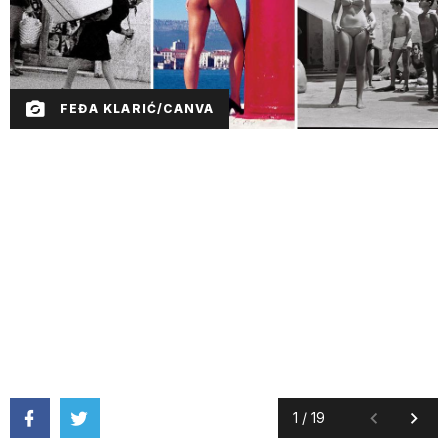
FEĐA KLARIĆ/CANVA
1
/
19