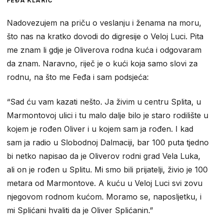
FEĐA KLARIĆ
Nadovezujem na priču o veslanju i ženama na moru,
što nas na kratko dovodi do digresije o Veloj Luci. Pita
me znam li gdje je Oliverova rodna kuća i odgovaram
da znam. Naravno, riječ je o kući koja samo slovi za
rodnu, na što me Feđa i sam podsjeća:
“Sad ću vam kazati nešto. Ja živim u centru Splita, u
Marmontovoj ulici i tu malo dalje bilo je staro rodilište u
kojem je rođen Oliver i u kojem sam ja rođen. I kad
sam ja radio u Slobodnoj Dalmaciji, bar 100 puta tjedno
bi netko napisao da je Oliverov rodni grad Vela Luka,
ali on je rođen u Splitu. Mi smo bili prijatelji, živio je 100
metara od Marmontove. A kuću u Veloj Luci svi zovu
njegovom rodnom kućom. Moramo se, naposljetku, i
mi Splićani hvaliti da je Oliver Splićanin.”