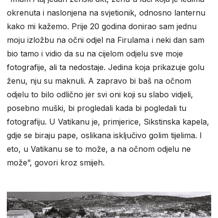
okrenuta i naslonjena na svjetionik, odnosno lanternu
kako mi kažemo. Prije 20 godina donirao sam jednu
moju izložbu na očni odjel na Firulama i neki dan sam
bio tamo i vidio da su na cijelom odjelu sve moje
fotografije, ali ta nedostaje. Jedina koja prikazuje golu
ženu, nju su maknuli. A zapravo bi baš na očnom
odjelu to bilo odlično jer svi oni koji su slabo vidjeli,
posebno muški, bi progledali kada bi pogledali tu
fotografiju. U Vatikanu je, primjerice, Sikstinska kapela,
gdje se biraju pape, oslikana isključivo golim tijelima. I
eto, u Vatikanu se to može, a na očnom odjelu ne
može”, govori kroz smijeh.