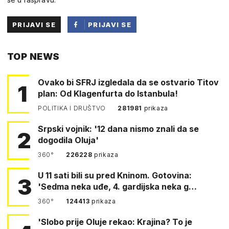
PRIJAVI SE
PRIJAVI SE
PUTEM
TOP NEWS
FACEBOOKA
Ovako bi SFRJ izgledala da se ostvario Titov
1
plan: Od Klagenfurta do Istanbula!
POLITIKA I DRUŠTVO
281981
prikaza
Srpski vojnik: '12 dana nismo znali da se
2
dogodila Oluja'
360°
226228
prikaza
U 11 sati bili su pred Kninom. Gotovina:
3
'Sedma neka uđe, 4. gardijska neka g…
360°
124413
prikaza
'Slobo prije Oluje rekao: Krajina? To je