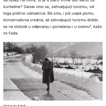
da odlazi na more, to je u staro vrime bilo samo za
kurbetine? Danas smo se, zahvaljujući turizmu, od
toga prilično odmaknuli. Bili smo, i još uvijek jesmo,
konzervativna sredina, ali zahvaljujući turizmu dobilo
se na slobodi u odijevanju i ponašanju i u svemu”, kaže
mi Feđa.