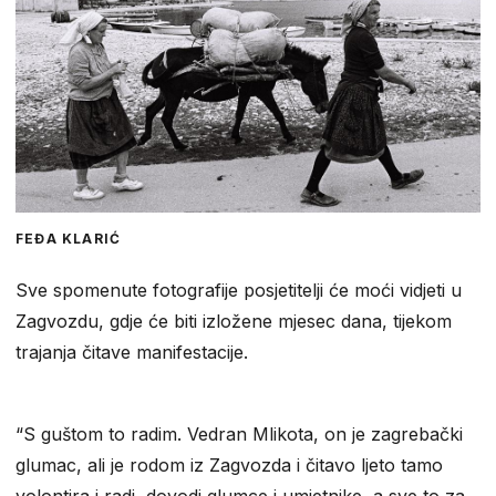
FEĐA KLARIĆ
Sve spomenute fotografije posjetitelji će moći vidjeti u
Zagvozdu, gdje će biti izložene mjesec dana, tijekom
trajanja čitave manifestacije.
“S guštom to radim. Vedran Mlikota, on je zagrebački
glumac, ali je rodom iz Zagvozda i čitavo ljeto tamo
volontira i radi, dovodi glumce i umjetnike, a sve to za