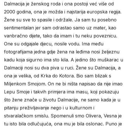
Dalmacija je ženskog roda i ona postoji već više od
2000 godina, ona je možda i najstarija europska regija.
Žene su sve to spasile i održale. Ja sam tu posebno
sentimentalan jer sam odrastao samo uz mater, kao
vanbračno dijete, tako da imam i tu neku poveznicu.
One su odgajale djecu, nosile vodu. Ima među
fotografijama jedna gdje žena na leđima nosi željeznu
kadu koja sigurno ima sto kila. A jedino što muškarac u
Dalmaciji nosi su dva piva u ruci. Žene su Dalmacija, a
ona je velika, od Krka do Kotora. Bio sam blizak s
Miljenkom Smojom. On ne bi ništa napisao da nije imao
Lepu Smoje i takvih primjera ima masu, koji pokazuju
što žene znače u životu Dalmacije, ne samo kada je u
pitanju preživljavanje nego i u kulturnom i
stvaralačkom smislu. Spomenuli smo Olivera, Vesna je
tu isto bila odlučujuća, ona mu je bila oslonac. Puno je