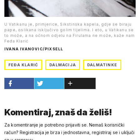
U Vatikanu je, primjerice, Sikstinska kapela, gdje se biraju
pape, oslikana isključivo golim tijelima. I eto, u Vatikanu se
to može, a na očnom odjelu na Firulama ne može, kaže nam
Feđa Klarić
IVANA IVANOVIC/PIXSELL
FEĐA KLARIĆ
DALMACIJA
DALMATINKE
Komentiraj, znaš da želiš!
Za komentiranje je potrebno prijaviti se. Nemaš korisnički
račun? Registracija je brza i jednostavna, registriraj se i uključi
se u raspravu.