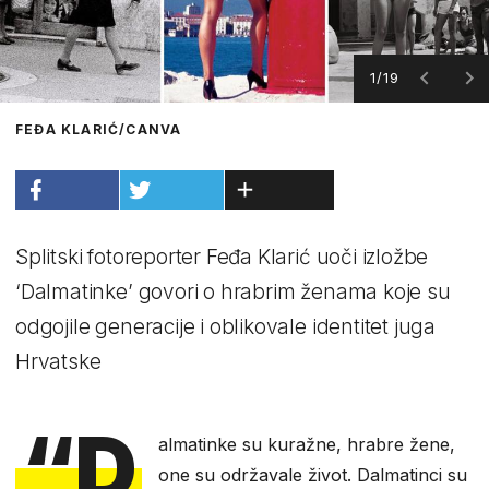
1/19
FEĐA KLARIĆ/CANVA
Splitski fotoreporter Feđa Klarić uoči izložbe
‘Dalmatinke’ govori o hrabrim ženama koje su
odgojile generacije i oblikovale identitet juga
Hrvatske
“D
almatinke su kuražne, hrabre žene,
one su održavale život. Dalmatinci su