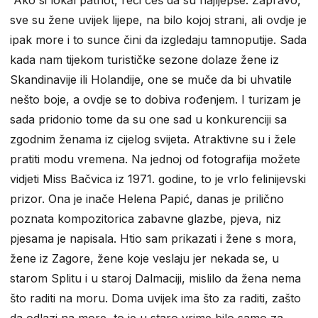
“Ako si lokal patriot, reći ćeš da su najljepše. Zapravo,
sve su žene uvijek lijepe, na bilo kojoj strani, ali ovdje je
ipak more i to sunce čini da izgledaju tamnoputije. Sada
kada nam tijekom turističke sezone dolaze žene iz
Skandinavije ili Holandije, one se muče da bi uhvatile
nešto boje, a ovdje se to dobiva rođenjem. I turizam je
sada pridonio tome da su one sad u konkurenciji sa
zgodnim ženama iz cijelog svijeta. Atraktivne su i žele
pratiti modu vremena. Na jednoj od fotografija možete
vidjeti Miss Bačvica iz 1971. godine, to je vrlo felinijevski
prizor. Ona je inače Helena Papić, danas je prilično
poznata kompozitorica zabavne glazbe, pjeva, niz
pjesama je napisala. Htio sam prikazati i žene s mora,
žene iz Zagore, žene koje veslaju jer nekada se, u
starom Splitu i u staroj Dalmaciji, mislilo da žena nema
što raditi na moru. Doma uvijek ima što za raditi, zašto