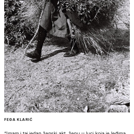
FEĐA KLARIĆ
“Imam i taj jedan ženski akt, ženu u luci koja je leđima