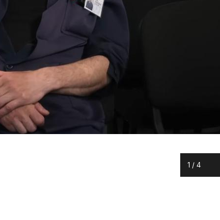
1
/
4