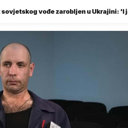
sovjetskog vođe zarobljen u Ukrajini: 'I 
vidjeti naciste'