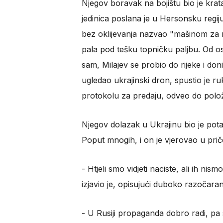
Njegov boravak na bojištu bio je krat
jedinica poslana je u Hersonsku regiju
bez oklijevanja nazvao "mašinom za m
pala pod tešku topničku paljbu. Od os
sam, Milajev se probio do rijeke i don
ugledao ukrajinski dron, spustio je r
protokolu za predaju, odveo do polož
Njegov dolazak u Ukrajinu bio je potak
Poput mnogih, i on je vjerovao u priče 
​- Htjeli smo vidjeti naciste, ali ih nis
izjavio je, opisujući duboko razočaran
​- U Rusiji propaganda dobro radi, pa 