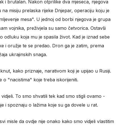
ak i brutalan. Nakon otprilike dva mjeseca, njegova
 na misiju prelaska rijeke Dnjepar, operaciju koju je
ljevenje mesa". U jednoj od borbi njegova je grupa
am vojnika, preživjela su samo četvorica. Ostavši
io odluku koja mu je spasila život. Kad je iznad sebe
uke i oružje te se predao. Dron ga je zatim, prema
aja ukrajinskih snaga.
nut, kako priznaje, narativom koji je upijao u Rusiji.
o "nacistima" koje treba iskorijeniti.
mo vidjeli. To smo shvatili tek kad smo stigli ovamo -
je i spoznaju o lažima koje su ga dovele u rat.
svi misle da ovdje nije onako kako smo vidjeli vlastitim