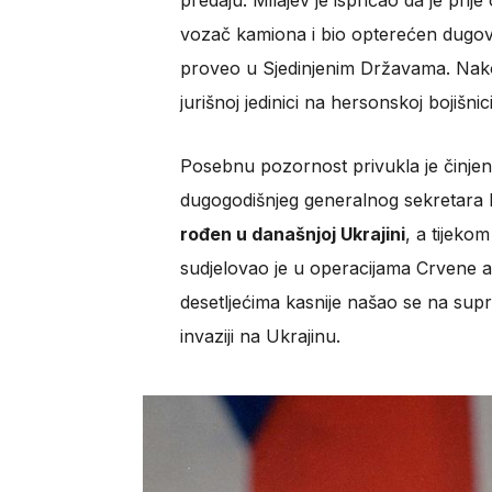
predaju. Milajev je ispričao da je prij
vozač kamiona i bio opterećen dugovim
proveo u Sjedinjenim Državama. Nakon
jurišnoj jedinici na hersonskoj bojišnici
Posebnu pozornost privukla je činjen
dugogodišnjeg generalnog sekretara 
rođen u današnjoj Ukrajini
, a tijeko
sudjelovao je u operacijama Crvene 
desetljećima kasnije našao se na supr
invaziji na Ukrajinu.