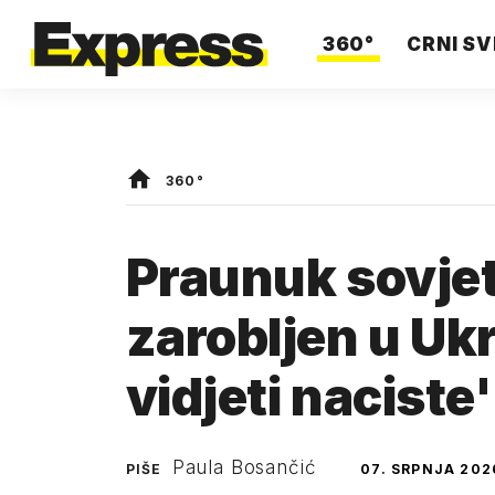
360°
CRNI SV
360°
Praunuk sovje
zarobljen u Ukra
vidjeti naciste'
Paula Bosančić
PIŠE
07. SRPNJA 202