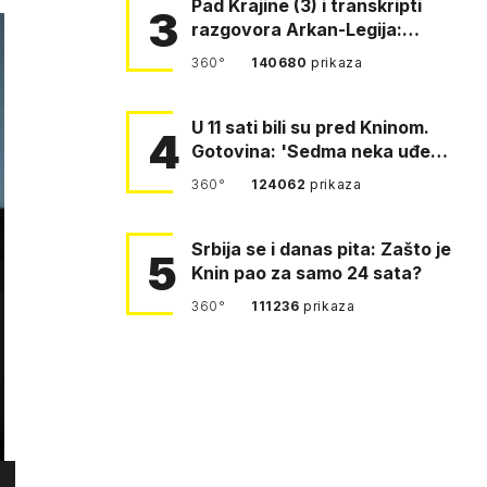
Pad Krajine (3) i transkripti
3
razgovora Arkan-Legija:
'Čujem, prelazite ustašam…
360°
140680
prikaza
U 11 sati bili su pred Kninom.
4
Gotovina: 'Sedma neka uđe,
4. gardijska neka g…
360°
124062
prikaza
Srbija se i danas pita: Zašto je
5
Knin pao za samo 24 sata?
360°
111236
prikaza