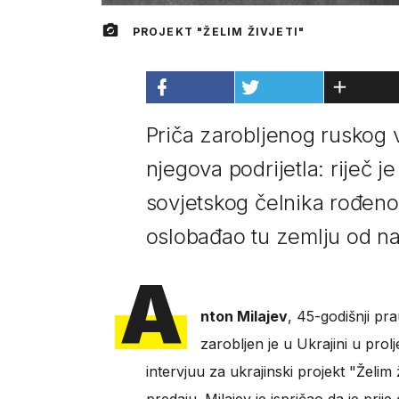
PROJEKT "ŽELIM ŽIVJETI"
Priča zarobljenog ruskog 
njegova podrijetla: riječ 
sovjetskog čelnika rođenog
oslobađao tu zemlju od na
A
nton Milajev
, 45-godišnji pr
zarobljen je u Ukrajini u pro
intervjuu za ukrajinski projekt "Želim ž