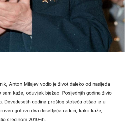
enik, Anton Milajev vodio je život daleko od nasljeđa
 sam kaže, oduvijek bježao. Posljednjih godina živio
. Devedesetih godina prošlog stoljeća otišao je u
proveo gotovo dva desetljeća radeći, kako kaže,
atio sredinom 2010-ih.