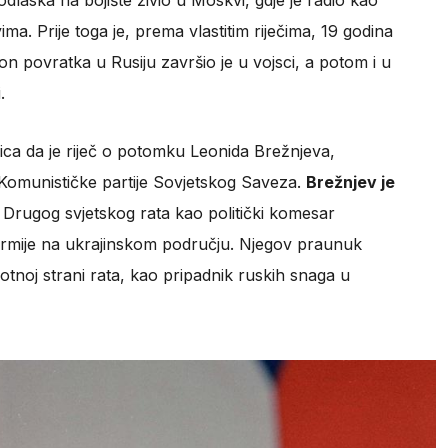
e odlaska na bojište živio u Moskvi, gdje je radio kao
a. Prije toga je, prema vlastitim riječima, 19 godina
 povratka u Rusiju završio je u vojsci, a potom i u
.
ica da je riječ o potomku Leonida Brežnjeva,
Komunističke partije Sovjetskog Saveza.
Brežnjev je
m Drugog svjetskog rata kao politički komesar
armije na ukrajinskom području. Njegov praunuk
otnoj strani rata, kao pripadnik ruskih snaga u