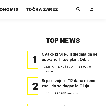
ONOMIX
TOČKA ZAREZ
TOP NEWS
a
Ovako bi SFRJ izgledala da se
1
ostvario Titov plan: Od
Klagenfurta do Istanbula!
POLITIKA I DRUŠTVO
280770
prikaza
Srpski vojnik: '12 dana nismo
2
znali da se dogodila Oluja'
360°
225753
prikaza