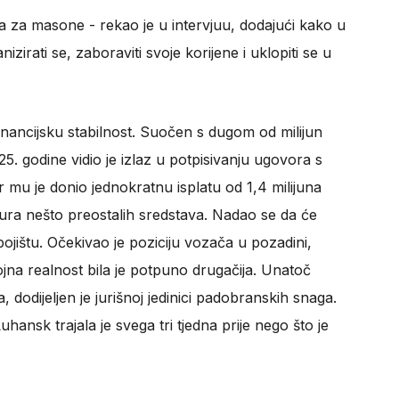
a za masone - rekao je u intervjuu, dodajući kako u
irati se, zaboraviti svoje korijene i uklopiti se u
nancijsku stabilnost. Suočen s dugom od milijun
5. godine vidio je izlaz u potpisivanju ugovora s
mu je donio jednokratnu isplatu od 1,4 milijuna
igura nešto preostalih sredstava. Nadao se da će
a bojištu. Očekivao je poziciju vozača u pozadini,
jna realnost bila je potpuno drugačija. Unatoč
dodijeljen je jurišnoj jedinici padobranskih snaga.
hansk trajala je svega tri tjedna prije nego što je