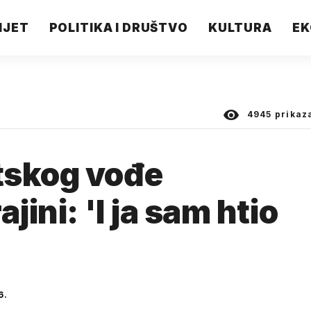
IJET
POLITIKA I DRUŠTVO
KULTURA
EK
4945
prikaz
tskog vođe
jini: 'I ja sam htio
6.