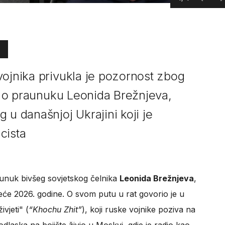
vojnika privukla je pozornost zbog
je o praunuku Leonida Brežnjeva,
 u današnjoj Ukrajini koji je
cista
aunuk bivšeg sovjetskog čelnika
Leonida Brežnjeva
,
ljeće 2026. godine. O svom putu u rat govorio je u
ivjeti" (
“Khochu Zhit”
), koji ruske vojnike poziva na