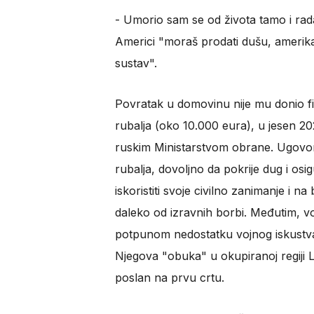
​- Umorio sam se od života tamo i rad
Americi "moraš prodati dušu, amerikaniz
sustav".
Povratak u domovinu nije mu donio fi
rubalja (oko 10.000 eura), u jesen 202
ruskim Ministarstvom obrane. Ugovor 
rubalja, dovoljno da pokrije dug i os
iskoristiti svoje civilno zanimanje i n
daleko od izravnih borbi. Međutim, vo
potpunom nedostatku vojnog iskustva, 
Njegova "obuka" u okupiranoj regiji Lu
poslan na prvu crtu.