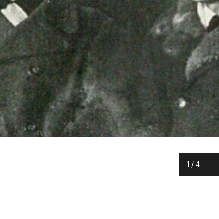
1
/
4