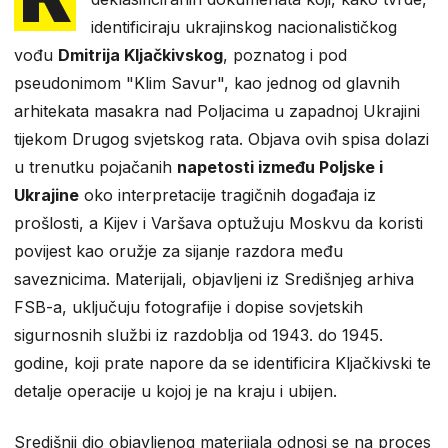
identificiraju ukrajinskog nacionalističkog
vođu
Dmitrija Kljačkivskog
, poznatog i pod
pseudonimom "Klim Savur", kao jednog od glavnih
arhitekata masakra nad Poljacima u zapadnoj Ukrajini
tijekom Drugog svjetskog rata. Objava ovih spisa dolazi
u trenutku pojačanih
napetosti između Poljske i
Ukrajine
oko interpretacije tragičnih događaja iz
prošlosti, a Kijev i Varšava optužuju Moskvu da koristi
povijest kao oružje za sijanje razdora među
saveznicima. Materijali, objavljeni iz Središnjeg arhiva
FSB-a, uključuju fotografije i dopise sovjetskih
sigurnosnih službi iz razdoblja od 1943. do 1945.
godine, koji prate napore da se identificira Kljačkivski te
detalje operacije u kojoj je na kraju i ubijen.
Središnji dio objavljenog materijala odnosi se na proces