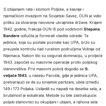
S izbijanjem rata i slomom Poljske, a kasnije i
njemačkom invazijom na Sovjetski Savez, OUN je vidio
priliku za stvaranje neovisne ukrajinske države. Krajem
1942. godine, frakcija OUN-B pod vodstvom
Stepana
Bandere
odlučila je formirati vlastite odrede. Te
jedinice, koje su postale poznate kao UPA, brzo su
preuzele kontrolu nad ruralnim područjima Volinije od
Nijemaca. Nakon što su osigurali dominaciju, u proljeće
1943. započeli su masovne operacije protiv poljskog
stanovništva. Prvi masovni pokolj dogodio se
9.
veljače 1943.
u naselju Parośle, gdje je jedinica UPA,
pretvarajući se da su sovjetski partizani, ubila između
149 i 173 Poljaka. Uslijedili su napadi na desetke sela, a
brutalnost je eskalirala. Metode su bile zastrašujuće:
poljski stanovnici su okupljani i ubijani, a njihova sela