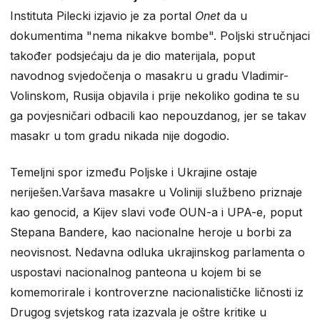
Instituta Pilecki izjavio je za portal
Onet
da u
dokumentima "nema nikakve bombe". Poljski stručnjaci
također podsjećaju da je dio materijala, poput
navodnog svjedočenja o masakru u gradu Vladimir-
Volinskom, Rusija objavila i prije nekoliko godina te su
ga povjesničari odbacili kao nepouzdanog, jer se takav
masakr u tom gradu nikada nije dogodio.
Temeljni spor između Poljske i Ukrajine ostaje
neriješen.Varšava masakre u Voliniji službeno priznaje
kao genocid, a Kijev slavi vođe OUN-a i UPA-e, poput
Stepana Bandere, kao nacionalne heroje u borbi za
neovisnost. Nedavna odluka ukrajinskog parlamenta o
uspostavi nacionalnog panteona u kojem bi se
komemorirale i kontroverzne nacionalističke ličnosti iz
Drugog svjetskog rata izazvala je oštre kritike u