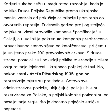
Korijeni sukoba sežu u međuratno razdoblje, kada je
politika Druge Poljske Republike prema ukrajinskoj
manjini varirala od pokušaja asimilacije i pomirenja do
otvorenih represija. Tridesetih godina prošlog stoljeća
poljske su vlasti provodile kampanje "pacifikacije" u
Galiciji, a u Voliniji je pokrenuta kampanja preobraćenja
pravoslavnog stanovništva na katoličanstvo, pri čemu
je uništeno preko 190 pravoslavnih crkava. S druge
strane, postojali su i pokušaji politike tolerancije s ciljem
osiguravanja lojalnosti Ukrajinaca poljskoj državi. No,
nakon smrti
Józefa Piłsudskog 1935. godine
,
represivnije mjere su prevladale. Gotovo sve
administrativne pozicije, uključujući policiju, bile su
rezervirane za Poljake, a poljski kolonisti poticani su na
naseljavanje regije, što je dodatno pojačalo etničke
napetosti.