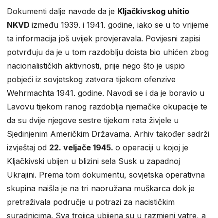
Dokumenti dalje navode da je
Kljačkivskog uhitio
NKVD
između 1939. i 1941. godine, iako se u to vrijeme
ta informacija još uvijek provjeravala. Povijesni zapisi
potvrđuju da je u tom razdoblju doista bio uhićen zbog
nacionalističkih aktivnosti, prije nego što je uspio
pobjeći iz sovjetskog zatvora tijekom ofenzive
Wehrmachta 1941. godine. Navodi se i da je boravio u
Lavovu tijekom ranog razdoblja njemačke okupacije te
da su dvije njegove sestre tijekom rata živjele u
Sjedinjenim Američkim Državama. Arhiv također sadrži
izvještaj od
22. veljače 1945.
o operaciji u kojoj je
Kljačkivski ubijen u blizini sela Susk u zapadnoj
Ukrajini. Prema tom dokumentu, sovjetska operativna
skupina naišla je na tri naoružana muškarca dok je
pretraživala područje u potrazi za nacističkim
suradnicima. Sva trojica ubijena su u razmjeni vatre, a