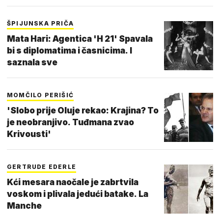
ŠPIJUNSKA PRIČA
Mata Hari: Agentica 'H 21' Spavala
bi s diplomatima i časnicima. I
saznala sve
MOMČILO PERIŠIĆ
'Slobo prije Oluje rekao: Krajina? To
je neobranjivo. Tuđmana zvao
Krivousti'
GERTRUDE EDERLE
Kći mesara naočale je zabrtvila
voskom i plivala jedući batake. La
Manche