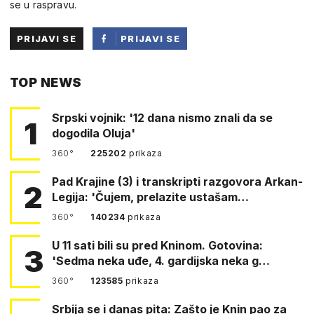
se u raspravu.
PRIJAVI SE
PRIJAVI SE
PUTEM
TOP NEWS
FACEBOOKA
Srpski vojnik: '12 dana nismo znali da se
1
dogodila Oluja'
360°
225202
prikaza
Pad Krajine (3) i transkripti razgovora Arkan-
2
Legija: 'Čujem, prelazite ustašam…
360°
140234
prikaza
U 11 sati bili su pred Kninom. Gotovina:
3
'Sedma neka uđe, 4. gardijska neka g…
360°
123585
prikaza
Srbija se i danas pita: Zašto je Knin pao za