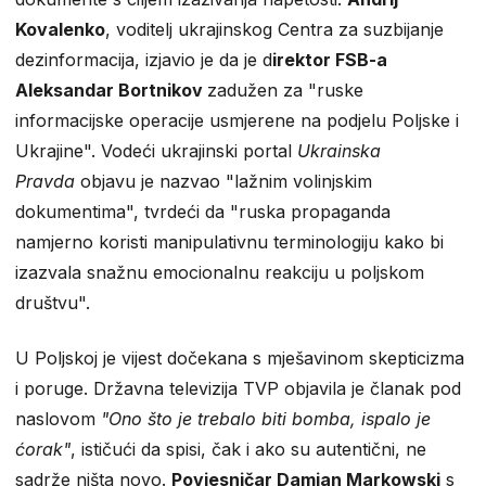
Kovalenko
, voditelj ukrajinskog Centra za suzbijanje
dezinformacija, izjavio je da je d
irektor FSB-a
Aleksandar Bortnikov
zadužen za "ruske
informacijske operacije usmjerene na podjelu Poljske i
Ukrajine". Vodeći ukrajinski portal
Ukrainska
Pravda
objavu je nazvao "lažnim volinjskim
dokumentima", tvrdeći da "ruska propaganda
namjerno koristi manipulativnu terminologiju kako bi
izazvala snažnu emocionalnu reakciju u poljskom
društvu".
U Poljskoj je vijest dočekana s mješavinom skepticizma
i poruge. Državna televizija TVP objavila je članak pod
naslovom
"Ono što je trebalo biti bomba, ispalo je
ćorak"
, ističući da spisi, čak i ako su autentični, ne
sadrže ništa novo.
Povjesničar Damian Markowski
s