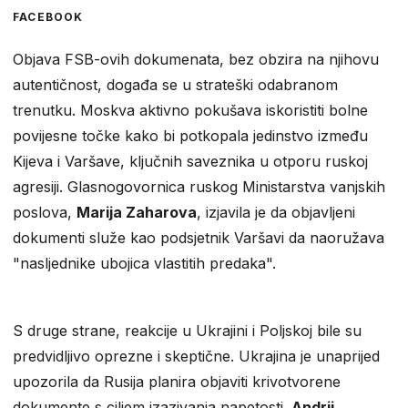
FACEBOOK
Objava FSB-ovih dokumenata, bez obzira na njihovu
autentičnost, događa se u strateški odabranom
trenutku. Moskva aktivno pokušava iskoristiti bolne
povijesne točke kako bi potkopala jedinstvo između
Kijeva i Varšave, ključnih saveznika u otporu ruskoj
agresiji. Glasnogovornica ruskog Ministarstva vanjskih
poslova,
Marija Zaharova
, izjavila je da objavljeni
dokumenti služe kao podsjetnik Varšavi da naoružava
"nasljednike ubojica vlastitih predaka".
S druge strane, reakcije u Ukrajini i Poljskoj bile su
predvidljivo oprezne i skeptične. Ukrajina je unaprijed
upozorila da Rusija planira objaviti krivotvorene
dokumente s ciljem izazivanja napetosti.
Andrij