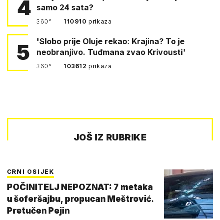
4
samo 24 sata?
360°
110910
prikaza
'Slobo prije Oluje rekao: Krajina? To je
5
neobranjivo. Tuđmana zvao Krivousti'
360°
103612
prikaza
JOŠ IZ RUBRIKE
CRNI OSIJEK
POČINITELJ NEPOZNAT: 7 metaka
u šoferšajbu, propucan Meštrović.
Pretučen Pejin