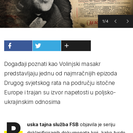
1/4
Događaji poznati kao Volinjski masakr
predstavljaju jednu od najmračnijih epizoda
Drugog svjetskog rata na području istočne
Europe i trajan su izvor napetosti u poljsko-
ukrajinskim odnosima
R
uska tajna služba FSB
objavila je seriju
deklasificiranih dokumenata koji, kako tvrde,