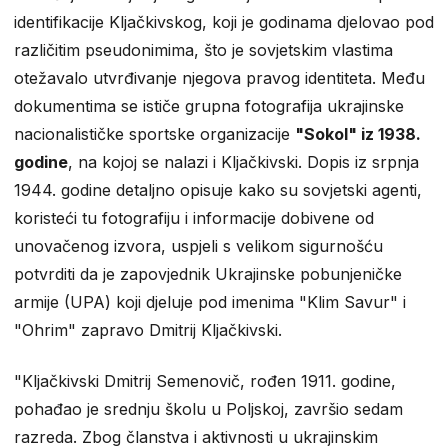
identifikacije Kljačkivskog, koji je godinama djelovao pod
različitim pseudonimima, što je sovjetskim vlastima
otežavalo utvrđivanje njegova pravog identiteta. Među
dokumentima se ističe grupna fotografija ukrajinske
nacionalističke sportske organizacije
"Sokol" iz 1938.
godine
, na kojoj se nalazi i Kljačkivski. Dopis iz srpnja
1944. godine detaljno opisuje kako su sovjetski agenti,
koristeći tu fotografiju i informacije dobivene od
unovačenog izvora, uspjeli s velikom sigurnošću
potvrditi da je zapovjednik Ukrajinske pobunjeničke
armije (UPA) koji djeluje pod imenima "Klim Savur" i
"Ohrim" zapravo Dmitrij Kljačkivski.
"Kljačkivski Dmitrij Semenovič, rođen 1911. godine,
pohađao je srednju školu u Poljskoj, završio sedam
razreda. Zbog članstva i aktivnosti u ukrajinskim