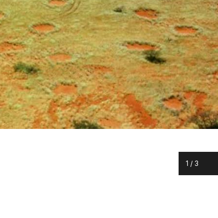
1
/
3