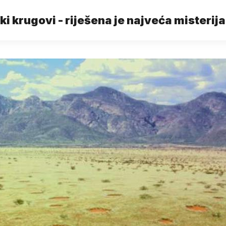
ki krugovi - riješena je najveća misterija