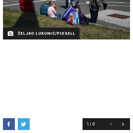
ŽELJKO LUKUNIĆ/PIXSELL
1
/
6