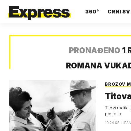
360°
CRNI SV
PRONAĐENO
1 
ROMANA VUKAD
BROZOV M
Titova
Titovi rodite
posjetio
10:24 08. LIPAN