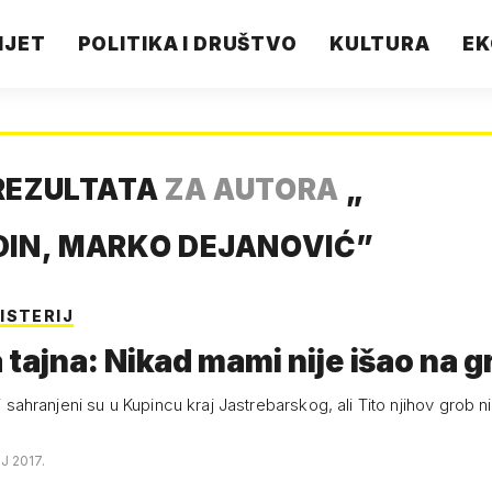
IJET
POLITIKA I DRUŠTVO
KULTURA
EK
REZULTATA
ZA AUTORA
„
IN, MARKO DEJANOVIĆ
”
ISTERIJ
 tajna: Nikad mami nije išao na g
lji sahranjeni su u Kupincu kraj Jastrebarskog, ali Tito njihov grob n
J 2017.