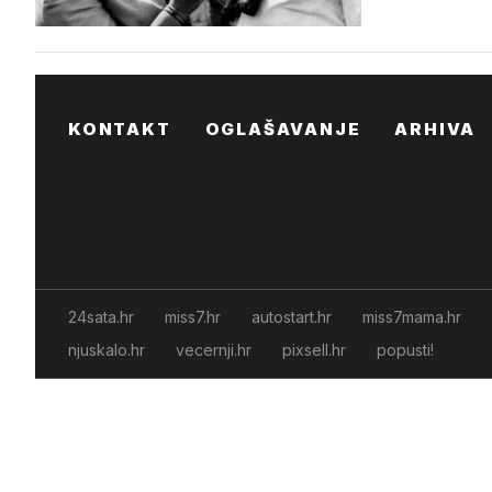
KONTAKT
OGLAŠAVANJE
ARHIVA
24sata.hr
miss7.hr
autostart.hr
miss7mama.hr
njuskalo.hr
vecernji.hr
pixsell.hr
popusti!