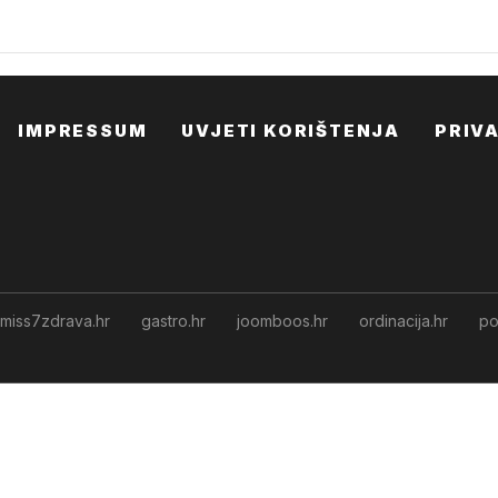
IMPRESSUM
UVJETI KORIŠTENJA
PRIV
miss7zdrava.hr
gastro.hr
joomboos.hr
ordinacija.hr
po