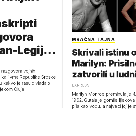
nskripti
govora
MRAČNA TAJNA
an-Legija:
Skrivali istinu 
jem,
Marilyn: Prisiln
i razgovora vojnih
zatvorili u ludn
lazite
ika i vrha Republike Srpske
u kakvo je rasulo vladalo
EXPRESS
tašam…
ijekom Oluje
Marilyn Monroe preminula je 4
1962. Gutala je gomile lijekov
pila kao vodu, a najveći joj je 
će …