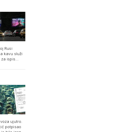
oj Rusi
za kavu služi
 za ispis
voza ujutro.
ić potpisao