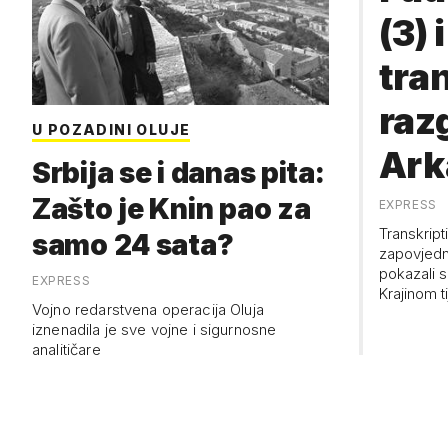
(3) i
tra
raz
U POZADINI OLUJE
Ark
Srbija se i danas pita:
'Ču
Zašto je Knin pao za
EXPRESS
Transkript
samo 24 sata?
pre
zapovjedn
pokazali s
EXPRESS
us
Krajinom t
Vojno redarstvena operacija Oluja
iznenadila je sve vojne i sigurnosne
analitičare