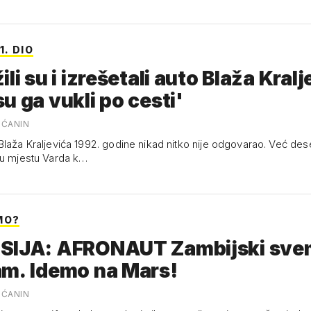
1. DIO
ili su i izrešetali auto Blaža Kralj
u ga vukli po cesti'
ŠĆANIN
Blaža Kraljevića 1992. godine nikad nitko nije odgovarao. Već des
 u mjestu Varda k…
MO?
SIJA: AFRONAUT Zambijski svem
am. Idemo na Mars!
ŠĆANIN