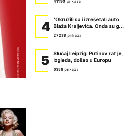
41190
prikaza
'Okružili su i izrešetali auto
4
Blaža Kraljevića. Onda su ga
vukli po cesti'
27238
prikaza
Slučaj Leipzig: Putinov rat je,
5
izgleda, došao u Europu
6358
prikaza