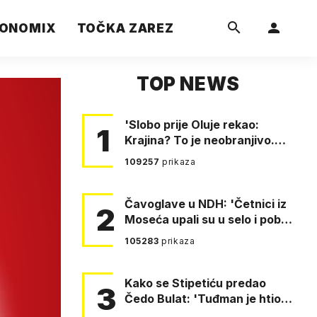
ONOMIX
TOČKA ZAREZ
TOP NEWS
'Slobo prije Oluje rekao:
1
Krajina? To je neobranjivo.
Tuđmana zvao Krivousti'
109257
prikaza
Čavoglave u NDH: 'Četnici iz
2
Moseća upali su u selo i pobili
obitelj Perković'
105283
prikaza
Kako se Stipetiću predao
3
Čedo Bulat: 'Tuđman je htio
da se prerušim u ženu'