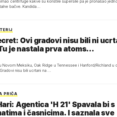
talne bačve. Kandida…
TERIJ
cret: Ovi gradovi nisu bili ni ucrt
 Tu je nastala prva atoms…
u Novom Meksiku, Oak Ridge u Tennessee i Hanford/Richland u d
radovi nisu bili ucrtani na …
A PRIČA
ari: Agentica 'H 21' Spavala bi s
atima i časnicima. I saznala sve