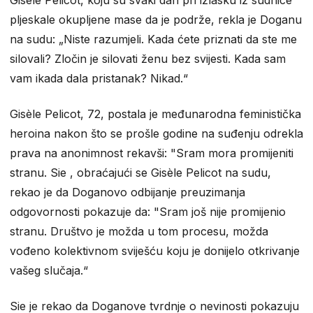
pljeskale okupljene mase da je podrže, rekla je Doganu
na sudu: „Niste razumjeli. Kada ćete priznati da ste me
silovali? Zločin je silovati ženu bez svijesti. Kada sam
vam ikada dala pristanak? Nikad.“
Gisèle Pelicot, 72, postala je međunarodna feministička
heroina nakon što se prošle godine na suđenju odrekla
prava na anonimnost rekavši: "Sram mora promijeniti
stranu. Sie , obraćajući se Gisèle Pelicot na sudu,
rekao je da Doganovo odbijanje preuzimanja
odgovornosti pokazuje da: "Sram još nije promijenio
stranu. Društvo je možda u tom procesu, možda
vođeno kolektivnom sviješću koju je donijelo otkrivanje
vašeg slučaja.“
Sie je rekao da Doganove tvrdnje o nevinosti pokazuju