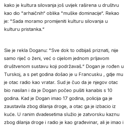
kako je kultura silovanja još uvijek raširena u društvu
kao dio "arhaičnih“ oblika "muške dominacije“. Rekao
je: "Sada moramo promijeniti kulturu silovanja u
kulturu pristanka.“
Sie je rekla Doganu: "Sve dok to odbijaš priznati, nije
samo riječ o ženi, već o cijelom jednom prljavom
društvenom sustavu koji podržavaš.“ Dogan je rođen u
Turskoj, a s pet godina došao je u Francusku , gdje mu
je otac radio kao vratar. Sud je čuo da je njegov otac
bio nasilan i da je Dogan počeo pušiti kanabis s 10
godina. Kad je Dogan imao 17 godina, policija ga je
zaustavila zbog dilanja droge, a otac ga je izbacio iz
kuće. U ranim dvadesetima služio je zatvorsku kaznu
zbog dilanja droge i radio je kao građevinar, ali je imao i