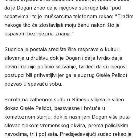
da je Dogan znao da je njegova supruga bila "pod
sedativima" te je muškarcima telefonom rekao: "Tražim
nekoga tko će zlostavljati moju ženu nakon što je
uspavam bez njezina znanja."
Sudnica je postala središte šire rasprave o kulturi
silovanja u društvu dok je Dogan i dalje tvrdio da je
nevin i da nije počinio silovanje, tvrdeći da su njegovi
postupci bili prihvatljivi jer ga je suprug Gisèle Pelicot
pozvao u spavaću sobu.
Porota na žalbenom sudu u Nîmesu vidjela je video
dokaz Gisèle Pelicot, bessvjesne i hrčuće u
komatoznom stanju, dok je nasmijani Dogan više puta
silovao tijekom vremenskog okvira, prema policijskim
navodima, tri i pol sata. Predsjedavajući sudac rekao je