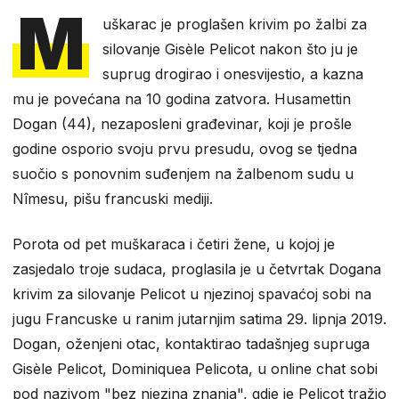
M
uškarac je proglašen krivim po žalbi za
silovanje Gisèle Pelicot nakon što ju je
suprug drogirao i onesvijestio, a kazna
mu je povećana na 10 godina zatvora. Husamettin
Dogan (44), nezaposleni građevinar, koji je prošle
godine osporio svoju prvu presudu, ovog se tjedna
suočio s ponovnim suđenjem na žalbenom sudu u
Nîmesu, pišu francuski mediji.
Porota od pet muškaraca i četiri žene, u kojoj je
zasjedalo troje sudaca, proglasila je u četvrtak Dogana
krivim za silovanje Pelicot u njezinoj spavaćoj sobi na
jugu Francuske u ranim jutarnjim satima 29. lipnja 2019.
Dogan, oženjeni otac, kontaktirao tadašnjeg supruga
Gisèle Pelicot, Dominiquea Pelicota, u online chat sobi
pod nazivom "bez njezina znanja", gdje je Pelicot tražio