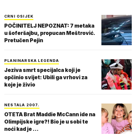
CRNI OSIJEK
POČINITELJ NEPOZNAT: 7 metaka
u šoferšajbu, propucan Meštrović.
Pretučen Pejin
PLANINARSKA LEGENDA
Jeziva smrt specijalca koji je
opčinio svijet: Ubili ga vrhovi za
koje je živio
NESTALA 2007.
OTETA Brat Maddie McCann ide na
Olimpijske igre?! Bio je u sobi te
noći kad je …