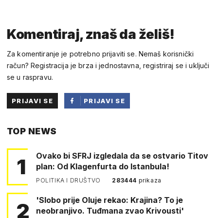
Komentiraj, znaš da želiš!
Za komentiranje je potrebno prijaviti se. Nemaš korisnički
račun? Registracija je brza i jednostavna, registriraj se i uključi
se u raspravu.
PRIJAVI SE
PRIJAVI SE
PUTEM
TOP NEWS
FACEBOOKA
Ovako bi SFRJ izgledala da se ostvario Titov
1
plan: Od Klagenfurta do Istanbula!
POLITIKA I DRUŠTVO
283444
prikaza
'Slobo prije Oluje rekao: Krajina? To je
2
neobranjivo. Tuđmana zvao Krivousti'