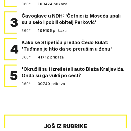
360°
109424
prikaza
Čavoglave u NDH: 'Četnici iz Moseća upali
3
su u selo i pobili obitelj Perković'
360°
109105
prikaza
Kako se Stipetiću predao Čedo Bulat:
4
'Tuđman je htio da se prerušim u ženu'
360°
41712
prikaza
'Okružili su i izrešetali auto Blaža Kraljevića.
5
Onda su ga vukli po cesti'
360°
30740
prikaza
JOŠ IZ RUBRIKE