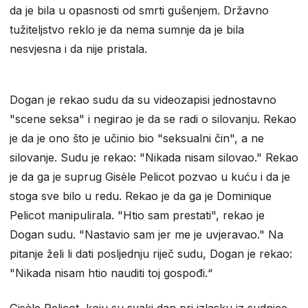
da je bila u opasnosti od smrti gušenjem. Državno
tužiteljstvo reklo je da nema sumnje da je bila
nesvjesna i da nije pristala.
Dogan je rekao sudu da su videozapisi jednostavno
"scene seksa" i negirao je da se radi o silovanju. Rekao
je da je ono što je učinio bio "seksualni čin", a ne
silovanje. Sudu je rekao: "Nikada nisam silovao." Rekao
je da ga je suprug Gisèle Pelicot pozvao u kuću i da je
stoga sve bilo u redu. Rekao je da ga je Dominique
Pelicot manipulirala. "Htio sam prestati", rekao je
Dogan sudu. "Nastavio sam jer me je uvjeravao." Na
pitanje želi li dati posljednju riječ sudu, Dogan je rekao:
"Nikada nisam htio nauditi toj gospođi.“
Gisèle Pelicot, koju su svaki dan pri izlasku iz sudnice