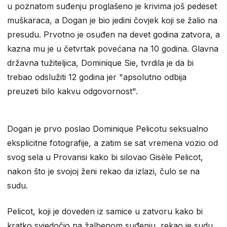
u poznatom suđenju proglašeno je krivima još pedeset
muškaraca, a Dogan je bio jedini čovjek koji se žalio na
presudu. Prvotno je osuđen na devet godina zatvora, a
kazna mu je u četvrtak povećana na 10 godina. Glavna
državna tužiteljica, Dominique Sie, tvrdila je da bi
trebao odslužiti 12 godina jer "apsolutno odbija
preuzeti bilo kakvu odgovornost".
Dogan je prvo poslao Dominique Pelicotu seksualno
eksplicitne fotografije, a zatim se sat vremena vozio od
svog sela u Provansi kako bi silovao Gisèle Pelicot,
nakon što je svojoj ženi rekao da izlazi, čulo se na
sudu.
Pelicot, koji je doveden iz samice u zatvoru kako bi
kratko svjedočio na žalbenom suđenju, rekao je sudu