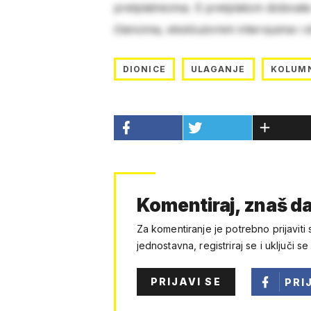
pretplatnicima. S pretplatom dobivat
člancima, ekskluzivnim intervjuima i 
DIONICE
ULAGANJE
KOLUM
Komentiraj, znaš da
Za komentiranje je potrebno prijaviti 
jednostavna, registriraj se i uključi se
PRIJAVI SE
PRI