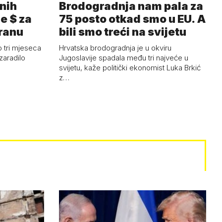
nih
Brodogradnja nam pala za
e $ za
75 posto otkad smo u EU. A
Iranu
bili smo treći na svijetu
 tri mjeseca
Hrvatska brodogradnja je u okviru
zaradilo
Jugoslavije spadala među tri najveće u
svijetu, kaže politički ekonomist Luka Brkić
z…