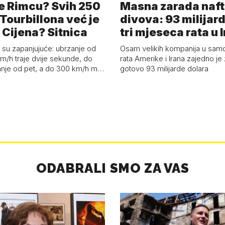
e Rimcu? Svih 250
Masna zarada naft
Tourbillona već je
divova: 93 milijard
 Cijena? Sitnica
tri mjeseca rata u 
su zapanjujuće: ubrzanje od
Osam velikih kompanija u samo
m/h traje dvije sekunde, do
rata Amerike i Irana zajedno je 
nje od pet, a do 300 km/h m…
gotovo 93 milijarde dolara