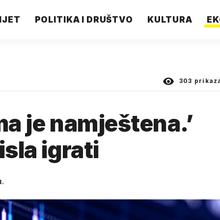
IJET
POLITIKA I DRUŠTVO
KULTURA
EK
303
prikaz
ma je namještena.’
sla igrati
3.