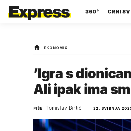
360°
CRNI SV
EKONOMIX
’Igra s dionica
Ali ipak ima smi
Tomislav Birtić
PIŠE
22. SVIBNJA 202