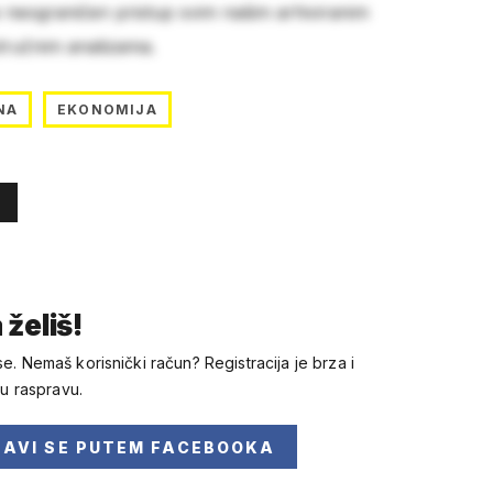
e neograničen pristup svim našim arhiviranim
stručnim analizama.
NA
EKONOMIJA
 želiš!
se. Nemaš korisnički račun? Registracija je brza i
 u raspravu.
JAVI SE
PUTEM FACEBOOKA