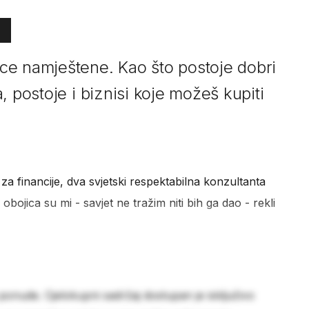
ce namještene. Kao što postoje dobri
, postoje i biznisi koje možeš kupiti
a financije, dva svjetski respektabilna konzultanta
, i obojica su mi - savjet ne tražim niti bih ga dao - rekli
 ponude. Cjelokupni sadržaj dostupan je isključivo