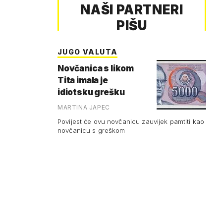
NAŠI PARTNERI
PIŠU
JUGO VALUTA
Novčanica s likom
Tita imala je
idiotsku grešku
MARTINA JAPEC
Povijest će ovu novčanicu zauvijek pamtiti kao
novčanicu s greškom