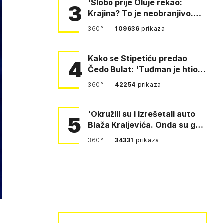
'Slobo prije Oluje rekao:
3
Krajina? To je neobranjivo.
Tuđmana zvao Krivousti'
360°
109636
prikaza
Kako se Stipetiću predao
4
Čedo Bulat: 'Tuđman je htio
da se prerušim u ženu'
360°
42254
prikaza
'Okružili su i izrešetali auto
5
Blaža Kraljevića. Onda su ga
vukli po cesti'
360°
34331
prikaza