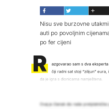
Nisu sve burzovne utakmi
auti po povoljnim cijenama
po fer cijeni
R
azgovarao sam s dva eksperta z
čiji radni sat stoji “zilijun” eura
da je igra s dionicama namještena.
Ovaj je članak dio naše pretplatničke