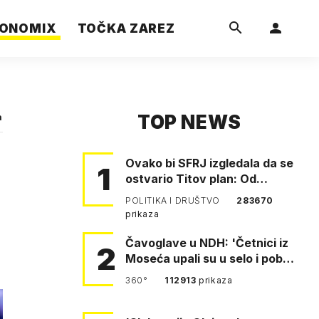
ONOMIX
TOČKA ZAREZ
TOP NEWS
a
Ovako bi SFRJ izgledala da se
1
ostvario Titov plan: Od
Klagenfurta do Istanbula!
POLITIKA I DRUŠTVO
283670
prikaza
Čavoglave u NDH: 'Četnici iz
2
Moseća upali su u selo i pobili
obitelj Perković'
360°
112913
prikaza