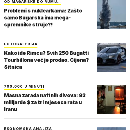
OD MAĐARSKE DO RUMU…
Problemi s nuklearkama: Zašto
samo Bugarska ima mega-
spremnike struje?!
FOTOGALERIJA
Kako ide Rimcu? Svih 250 Bugatti
Tourbillona već je prodao. Cijena?
Sitnica
700.000 U MINUTI
Masna zarada naftnih divova: 93
milijarde $ za tri mjeseca rata u
Iranu
EKONOMSKA ANALIZA