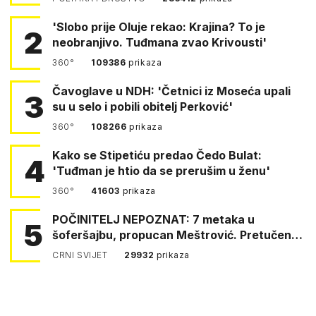
'Slobo prije Oluje rekao: Krajina? To je
2
neobranjivo. Tuđmana zvao Krivousti'
360°
109386
prikaza
Čavoglave u NDH: 'Četnici iz Moseća upali
3
su u selo i pobili obitelj Perković'
360°
108266
prikaza
Kako se Stipetiću predao Čedo Bulat:
4
'Tuđman je htio da se prerušim u ženu'
360°
41603
prikaza
POČINITELJ NEPOZNAT: 7 metaka u
5
šoferšajbu, propucan Meštrović. Pretučen
Pejin
CRNI SVIJET
29932
prikaza