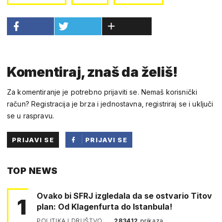
Komentiraj, znaš da želiš!
Za komentiranje je potrebno prijaviti se. Nemaš korisnički
račun? Registracija je brza i jednostavna, registriraj se i uključi
se u raspravu.
PRIJAVI SE
PRIJAVI SE
PUTEM
TOP NEWS
FACEBOOKA
Ovako bi SFRJ izgledala da se ostvario Titov
1
plan: Od Klagenfurta do Istanbula!
POLITIKA I DRUŠTVO
283412
prikaza