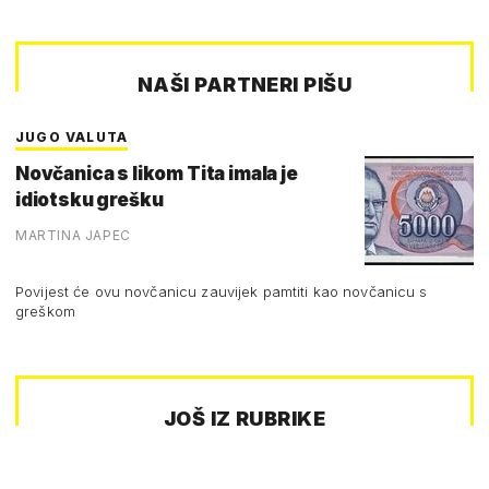
NAŠI PARTNERI PIŠU
JUGO VALUTA
Novčanica s likom Tita imala je
idiotsku grešku
MARTINA JAPEC
Povijest će ovu novčanicu zauvijek pamtiti kao novčanicu s
greškom
JOŠ IZ RUBRIKE