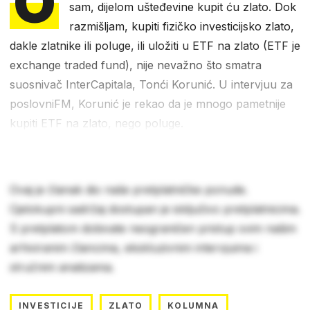
O
sam, dijelom ušteđevine kupit ću zlato. Dok
razmišljam, kupiti fizičko investicijsko zlato,
dakle zlatnike ili poluge, ili uložiti u ETF na zlato (ETF je
exchange traded fund), nije nevažno što smatra
suosnivač InterCapitala, Tonći Korunić. U intervjuu za
poslovniFM, Korunić je rekao da je mnogo pametnije
kupiti ETF na zlato, nego poluge.
Ovaj je članak dio naše pretplatničke ponude.
Cjelokupni sadržaj dostupan je isključivo pretplatnicima.
S pretplatom dobivate neograničen pristup svim našim
arhiviranim člancima, ekskluzivnim intervjuima i
stručnim analizama.
INVESTICIJE
ZLATO
KOLUMNA