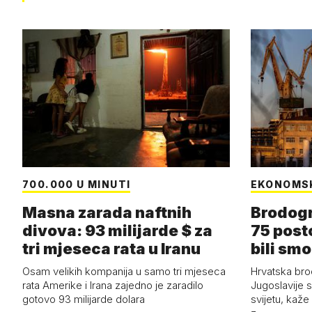
700.000 U MINUTI
EKONOMS
Masna zarada naftnih
Brodogr
divova: 93 milijarde $ za
75 post
tri mjeseca rata u Iranu
bili smo
Osam velikih kompanija u samo tri mjeseca
Hrvatska bro
rata Amerike i Irana zajedno je zaradilo
Jugoslavije 
gotovo 93 milijarde dolara
svijetu, kaže