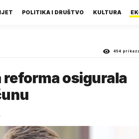
IJET
POLITIKA I DRUŠTVO
KULTURA
EK
454
prikaz
 reforma osigurala
ačunu
.