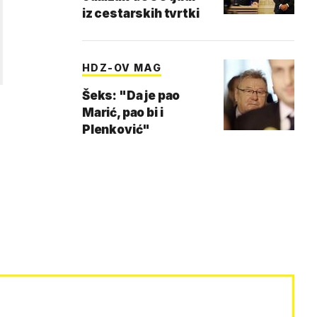
iz cestarskih tvrtki
HDZ-OV MAG
Šeks: "Da je pao
Marić, pao bi i
Plenković"