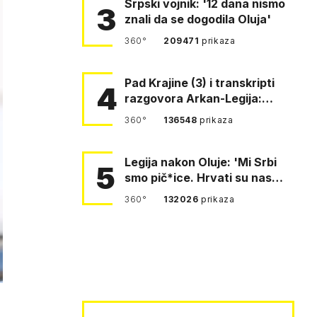
Srpski vojnik: '12 dana nismo
3
znali da se dogodila Oluja'
360°
209471
prikaza
Pad Krajine (3) i transkripti
4
razgovora Arkan-Legija:
'Čujem, prelazite ustašam…
360°
136548
prikaza
Legija nakon Oluje: 'Mi Srbi
5
smo pič*ice. Hrvati su nas
pomeli!'
360°
132026
prikaza