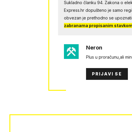
Sukladno članku 94. Zakona o elek
Express.hr dopušteno je samo regist
obvezan je prethodno se upoznati
zabranama propisanim stavkom 
Neron
Plus u proračunu,ali mi
PRIJAVI SE