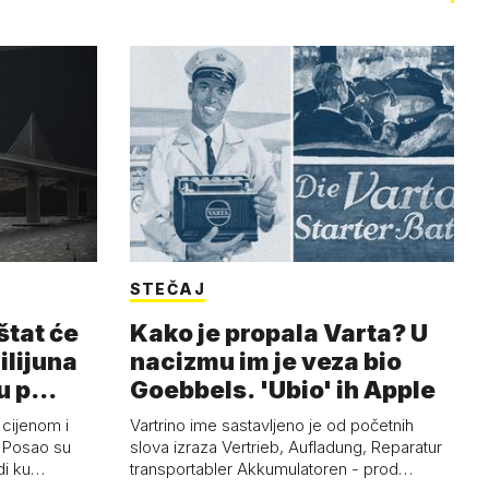
STEČAJ
štat će
Kako je propala Varta? U
milijuna
nacizmu im je veza bio
ju p…
Goebbels. 'Ubio' ih Apple
 cijenom i
Vartrino ime sastavljeno je od početnih
. Posao su
slova izraza Vertrieb, Aufladung, Reparatur
rdi ku…
transportabler Akkumulatoren - prod…