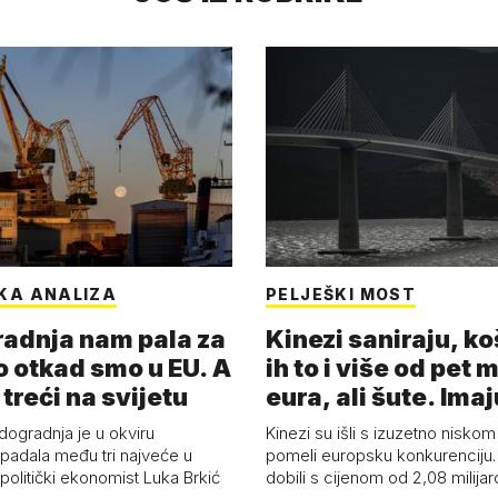
KA ANALIZA
PELJEŠKI MOST
adnja nam pala za
Kinezi saniraju, ko
o otkad smo u EU. A
ih to i više od pet 
 treći na svijetu
eura, ali šute. Ima
dogradnja je u okviru
Kinezi su išli s izuzetno niskom
spadala među tri najveće u
pomeli europsku konkurenciju
 politički ekonomist Luka Brkić
dobili s cijenom od 2,08 milija