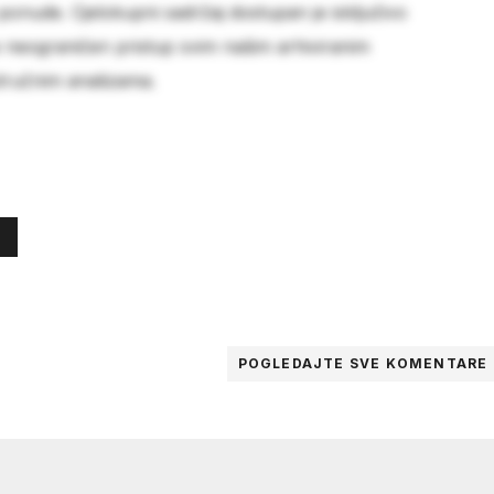
 ponude. Cjelokupni sadržaj dostupan je isključivo
e neograničen pristup svim našim arhiviranim
stručnim analizama.
POGLEDAJTE SVE
KOMENTARE