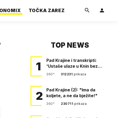
ONOMIX
TOČKA ZAREZ
TOP NEWS
a
Pad Krajine i transkripti:
1
'Ustaše ulaze u Knin bez
borbe. Mile, ovo je bežanij…
360°
312231
prikaza
Pad Krajine (2): "Ima da
2
koljete, a ne da bježite!"
360°
230711
prikaza