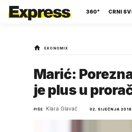
360°
CRNI SV
EKONOMIX
Marić: Porezna
je plus u pror
Klara Glavač
PIŠE
02. SIJEČNJA 2018