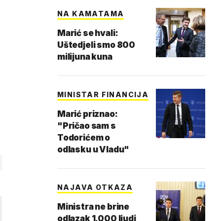
NA KAMATAMA
Marić se hvali:
Uštedjeli smo 800
milijuna kuna
MINISTAR FINANCIJA
Marić priznao:
"Pričao sam s
Todorićem o
odlasku u Vladu"
NAJAVA OTKAZA
Ministra ne brine
odlazak 1.000 ljudi