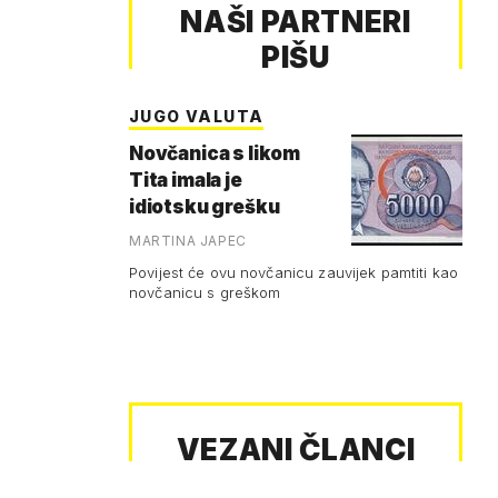
NAŠI PARTNERI
PIŠU
JUGO VALUTA
Novčanica s likom
Tita imala je
idiotsku grešku
MARTINA JAPEC
Povijest će ovu novčanicu zauvijek pamtiti kao
novčanicu s greškom
VEZANI ČLANCI