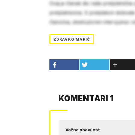
Ovaj je članak dio naše pretplatničke
pretplatnicima. S pretplatom dobivat
člancima, ekskluzivnim intervjuima i 
ZDRAVKO MARIĆ
KOMENTARI 1
Važna obavijest