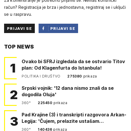
Za komentiranje je potrebno prijaviti se. Nemaš korisnički
račun? Registracija je brza i jednostavna, registriraj se i uključi
se u raspravu.
PRIJAVI SE
PRIJAVI SE
PUTEM
TOP NEWS
FACEBOOKA
Ovako bi SFRJ izgledala da se ostvario Titov
1
plan: Od Klagenfurta do Istanbula!
POLITIKA I DRUŠTVO
275380
prikaza
Srpski vojnik: '12 dana nismo znali da se
2
dogodila Oluja'
360°
225450
prikaza
Pad Krajine (3) i transkripti razgovora Arkan-
3
Legija: 'Čujem, prelazite ustašam…
360°
140436
prikaza