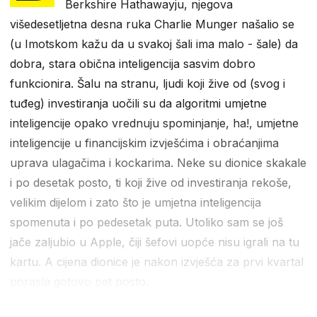
Berkshire Hathawayju, njegova
višedesetljetna desna ruka Charlie Munger našalio se
(u Imotskom kažu da u svakoj šali ima malo - šale) da
dobra, stara obična inteligencija sasvim dobro
funkcionira. Šalu na stranu, ljudi koji žive od (svog i
tuđeg) investiranja uočili su da algoritmi umjetne
inteligencije opako vrednuju spominjanje, ha!, umjetne
inteligencije u financijskim izvješćima i obraćanjima
uprava ulagačima i kockarima. Neke su dionice skakale
i po desetak posto, ti koji žive od investiranja rekoše,
velikim dijelom i zato što je umjetna inteligencija
spomenuta i po pedesetak puta. Utoliko sam se još
jače zaljubio u Apple, čiji šefovi uopće nisu igrali na tu
kartu. A cijena dionice je nakon izvješća za prvi kvartal
porasla gotovo pet posto.