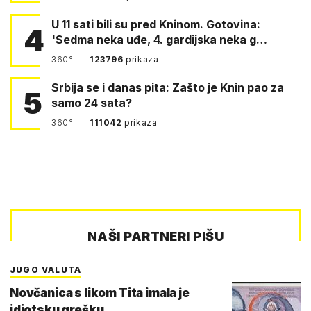
U 11 sati bili su pred Kninom. Gotovina:
4
'Sedma neka uđe, 4. gardijska neka g…
360°
123796
prikaza
Srbija se i danas pita: Zašto je Knin pao za
5
samo 24 sata?
360°
111042
prikaza
NAŠI PARTNERI PIŠU
JUGO VALUTA
Novčanica s likom Tita imala je
idiotsku grešku