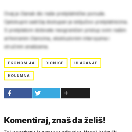
Ovaj je članak dio naše pretplatničke ponude.
Cjelokupni sadržaj dostupan je isključivo pretplatnicima.
S pretplatom dobivate neograničen pristup svim našim
arhiviranim člancima, ekskluzivnim intervjuima i
stručnim analizama.
EKONOMIJA
DIONICE
ULAGANJE
KOLUMNA
Komentiraj, znaš da želiš!