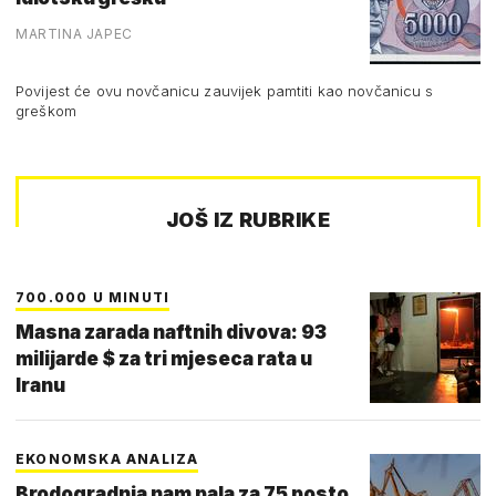
MARTINA JAPEC
Povijest će ovu novčanicu zauvijek pamtiti kao novčanicu s
greškom
JOŠ IZ RUBRIKE
700.000 U MINUTI
Masna zarada naftnih divova: 93
milijarde $ za tri mjeseca rata u
Iranu
EKONOMSKA ANALIZA
Brodogradnja nam pala za 75 posto