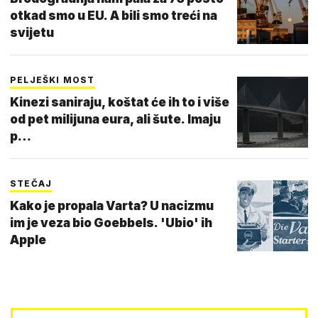
otkad smo u EU. A bili smo treći na
svijetu
PELJEŠKI MOST
Kinezi saniraju, koštat će ih to i više
od pet milijuna eura, ali šute. Imaju
p…
STEČAJ
Kako je propala Varta? U nacizmu
im je veza bio Goebbels. 'Ubio' ih
Apple