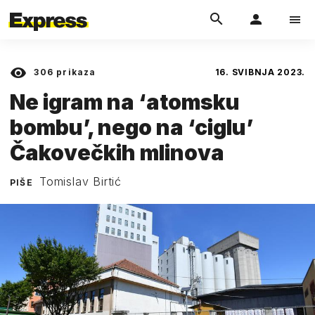
306
prikaza
16. SVIBNJA 2023.
Ne igram na ‘atomsku
bombu’, nego na ‘ciglu’
Čakovečkih mlinova
Tomislav Birtić
PIŠE