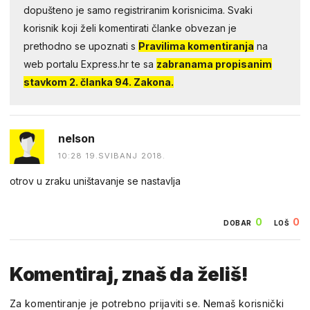
dopušteno je samo registriranim korisnicima. Svaki
korisnik koji želi komentirati članke obvezan je
prethodno se upoznati s
Pravilima komentiranja
na
web portalu Express.hr te sa
zabranama propisanim
stavkom 2. članka 94. Zakona.
nelson
10:28 19.SVIBANJ 2018.
otrov u zraku uništavanje se nastavlja
0
0
DOBAR
LOŠ
Komentiraj, znaš da želiš!
Za komentiranje je potrebno prijaviti se. Nemaš korisnički