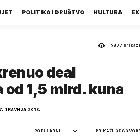
IJET
POLITIKA I DRUŠTVO
KULTURA
EK
15807
prikaz
krenuo deal
 od 1,5 mlrd. kuna
7. TRAVNJA 2018.
POPULARNI
PRIKAŽI ODGOVOR