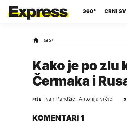
360°
CRNI SV
360°
Kako je po zlu 
Čermaka i Rusa
Ivan Pandžić, Antonija vrčić
PIŠE
0
KOMENTARI
1