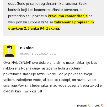
dopušteno je samo registriranim korisnicima. Svaki
korisnik koji želi komentirati članke obvezan je
prethodno se upoznati s
Pravilima komentiranja
na
web portalu Express.hr te sa
zabranama propisanim
stavkom 2. članka 94. Zakona.
nikolce
05:05 13.VELJAČA 2017.
Ovaj NAUCENJAK sve dobro zna ali mu matematika nije bas
naklonjena.Poznavanje rastapanja leda u vodenim
povrsinama,smanjuje razinu vode. Led je povecao svoju
velicinu zaledjene vode, ali kad se rastopi, on razinu vode
smanjuje.Povrsina ledenjaka iznad vode oceana,treba takodjer
gledati kao
... prikaži još!
0
0
DOBAR
LOŠ