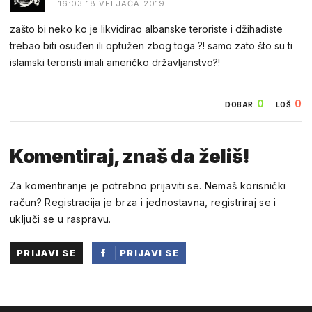
16:03 18.VELJAČA 2019.
zašto bi neko ko je likvidirao albanske teroriste i džihadiste
trebao biti osuđen ili optužen zbog toga ?! samo zato što su ti
islamski teroristi imali američko državljanstvo?!
0
0
DOBAR
LOŠ
Komentiraj, znaš da želiš!
Za komentiranje je potrebno prijaviti se. Nemaš korisnički
račun? Registracija je brza i jednostavna, registriraj se i
uključi se u raspravu.
PRIJAVI SE
PRIJAVI SE
PUTEM
FACEBOOKA