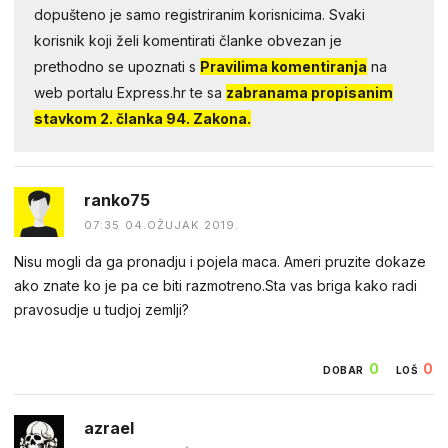
dopušteno je samo registriranim korisnicima. Svaki
korisnik koji želi komentirati članke obvezan je
prethodno se upoznati s
Pravilima komentiranja
na
web portalu Express.hr te sa
zabranama propisanim
stavkom 2. članka 94. Zakona.
ranko75
07:35 04.OŽUJAK 2019.
Nisu mogli da ga pronadju i pojela maca. Ameri pruzite dokaze
ako znate ko je pa ce biti razmotreno.Sta vas briga kako radi
pravosudje u tudjoj zemlji?
0
0
DOBAR
LOŠ
azrael