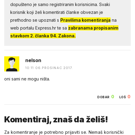
dopušteno je samo registriranim korisnicima. Svaki
korisnik koji želi komentirati članke obvezan je
prethodno se upoznati s
Pravilima komentiranja
na
web portalu Express.hr te sa
zabranama propisanim
stavkom 2. članka 94. Zakona.
nelson
10:11 06.PROSINAC 2017.
oni sami ne mogu ništa.
0
0
DOBAR
LOŠ
Komentiraj, znaš da želiš!
Za komentiranje je potrebno prijaviti se. Nemaš korisnički