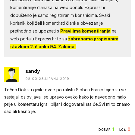
komentiranje članaka na web portalu Express.hr
dopušteno je samo registriranim korisnicima. Svaki
korisnik koji želi komentirati članke obvezan je
prethodno se upoznati s
Pravilima komentiranja
na
web portalu Express.hr te sa
zabranama propisanim
stavkom 2. članka 94. Zakona.
sandy
08:00 28.LIPANJ 2019.
Točno.Dok su ginile ovce po ratistu Slobo i Franjo tajno su se
sastajali oslovljavali se upravo ovako kako je navedeno malo
prije u komentaru igrali biljar i dogovarali sta će.Svi mi to znamo
sad ali kasno je.
1
0
DOBAR
LOŠ