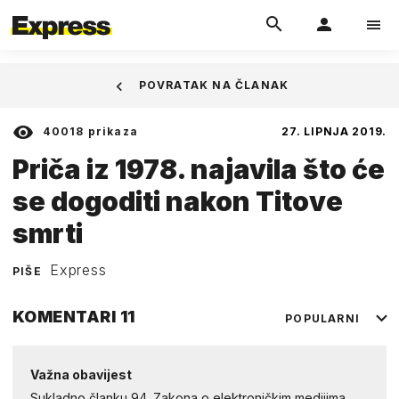
POVRATAK NA ČLANAK
40018
prikaza
27. LIPNJA 2019.
Priča iz 1978. najavila što će
se dogoditi nakon Titove
smrti
Express
PIŠE
KOMENTARI
11
POPULARNI
Važna obavijest
Sukladno članku 94. Zakona o elektroničkim medijima,