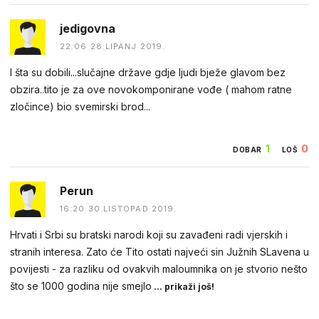
jedigovna
22:06 28.LIPANJ 2019.
I šta su dobili...slučajne države gdje ljudi bježe glavom bez
obzira..tito je za ove novokomponirane vođe ( mahom ratne
zločince) bio svemirski brod...
1
0
DOBAR
LOŠ
Perun
16:20 30.LISTOPAD 2019.
Hrvati i Srbi su bratski narodi koji su zavađeni radi vjerskih i
stranih interesa. Zato će Tito ostati najveći sin Južnih SLavena u
povijesti - za razliku od ovakvih maloumnika on je stvorio nešto
što se 1000 godina nije smejlo
... prikaži još!