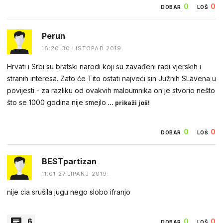
0
0
DOBAR
LOŠ
Perun
16:20 30.LISTOPAD 2019.
Hrvati i Srbi su bratski narodi koji su zavađeni radi vjerskih i
stranih interesa. Zato će Tito ostati najveći sin Južnih SLavena u
povijesti - za razliku od ovakvih maloumnika on je stvorio nešto
što se 1000 godina nije smejlo
... prikaži još!
0
0
DOBAR
LOŠ
BESTpartizan
11:01 27.LIPANJ 2019.
nije cia srušila jugu nego slobo ifranjo
6
0
0
DOBAR
LOŠ