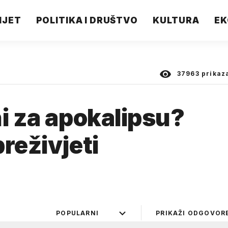
IJET
POLITIKA I DRUŠTVO
KULTURA
EK
37963
prikaz
ni za apokalipsu?
reživjeti
POPULARNI
PRIKAŽI ODGOVOR