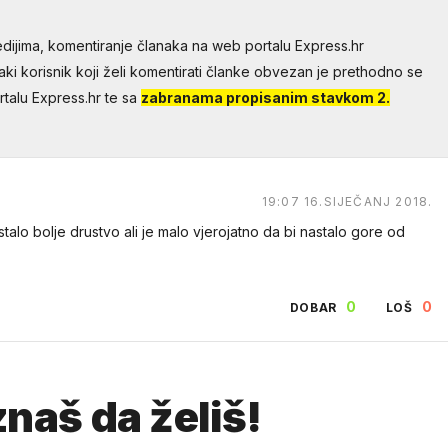
dijima, komentiranje članaka na web portalu Express.hr
aki korisnik koji želi komentirati članke obvezan je prethodno se
talu Express.hr te sa
zabranama propisanim stavkom 2.
19:07 16.SIJEČANJ 2018.
alo bolje drustvo ali je malo vjerojatno da bi nastalo gore od
0
0
DOBAR
LOŠ
naš da želiš!