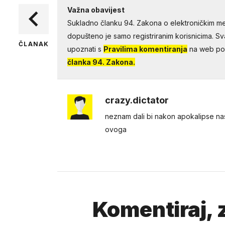
Važna obavijest
Sukladno članku 94. Zakona o elektroničkim me
dopušteno je samo registriranim korisnicima. Sv
ČLANAK
upoznati s
Pravilima komentiranja
na web por
članka 94. Zakona.
crazy.dictator
neznam dali bi nakon apokalipse nast
ovoga
Komentiraj, z