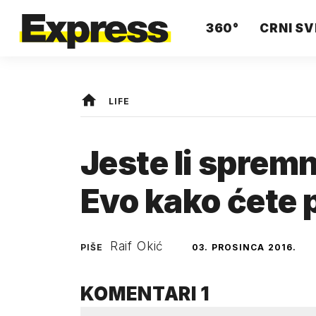
360°
CRNI SV
LIFE
Jeste li sprem
Evo kako ćete p
Raif Okić
PIŠE
03. PROSINCA 2016.
KOMENTARI
1